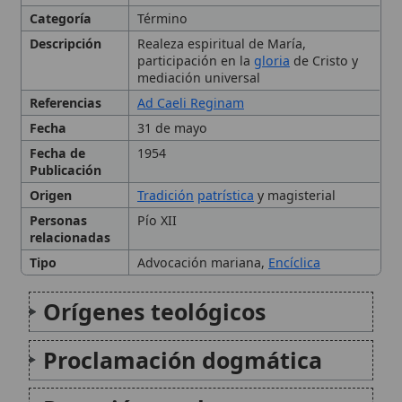
Referencias
Ad Caeli Reginam
Fecha
31 de mayo
Fecha de
1954
Publicación
Origen
Tradición
patrística
y magisterial
Personas
Pío XII
relacionadas
Tipo
Advocación mariana,
Encíclica
Orígenes teológicos
Proclamación dogmática
Devoción y culto
Santa María Reina en la
🙏 Bienvenido a Wikitólica
tradición hispana
Esta enciclopedia es un recurso privado de referencia sin
imprimatur
. No sustituye al Catecismo, a la Sagrada
Escritura ni a los documentos oficiales de la Iglesia y está