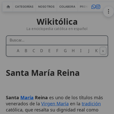
CATEGORÍAS
NOSOTROS
COLABORA
PRENSA
WEBMASTERS
IN
Wikitólica
La enciclopedia católica en español
A
B
C
D
E
F
G
H
I
J
K
›
L
M
N
Santa María Reina
Santa
María
Reina
es uno de los títulos más
venerados de la
Virgen María
en la
tradición
católica, que resalta su dignidad real como
Madre de
Cristo Rey
y su papel de intercesora
universal. Este título, arraigado en la Escritura,