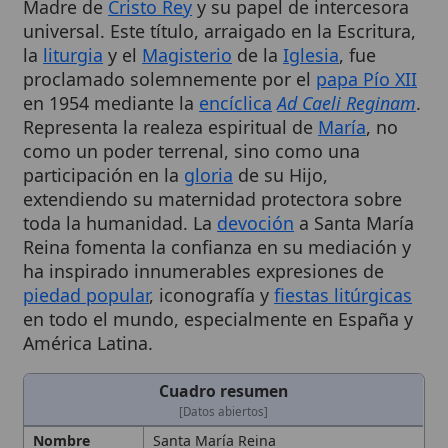
la
liturgia
y el
Magisterio
de la
Iglesia
, fue
proclamado solemnemente por el
papa Pío XII
en 1954 mediante la
encíclica
Ad Caeli Reginam
.
Representa la realeza espiritual de
María
, no
como un poder terrenal, sino como una
participación en la
gloria
de su Hijo,
extendiendo su maternidad protectora sobre
toda la humanidad. La
devoción
a Santa María
Reina fomenta la confianza en su mediación y
ha inspirado innumerables expresiones de
piedad popular
, iconografía y
fiestas litúrgicas
en todo el mundo, especialmente en España y
América Latina.
Cuadro resumen
[Datos abiertos]
Nombre
Santa María Reina
Categoría
Término
Descripción
Realeza espiritual de María,
participación en la
gloria
de Cristo y
mediación universal