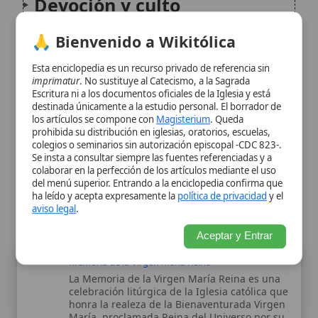
Significado espiritual y
destinada únicamente a la estudio personal. El borrador de
los artículos se compone con
Magisterium
. Queda
actual
prohibida su distribución en iglesias, oratorios, escuelas,
colegios o seminarios sin autorización episcopal -CDC 823-.
Se insta a consultar siempre las fuentes referenciadas y a
Citas y referencias
colaborar en la perfección de los artículos mediante el uso
del menú superior. Entrando a la enciclopedia confirma que
ha leído y acepta expresamente la
política de privacidad
y el
Modificado el 18 de noviembre de 2025 •
FideScore™ 7.93
•
Citar
aviso legal
.
este artículo
Aceptar y Entrar
Memoria de la Virgen María Reina
La Memoria de la Virgen María Reina es una
celebración litúrgica de la Iglesia católica que
honra la realeza de la Bienaventurada Virgen
María, proclamada Reina del Universo por su
unión íntima con Cristo Rey. Instituida en
1954 por el...
Nuestra Señora Reina de la Paz de Medjugorje
Nuestra Señora Reina de la Paz es uno de los
títulos marianos más difundidos en la
espiritualidad contemporánea,
especialmente asociado a la aparición