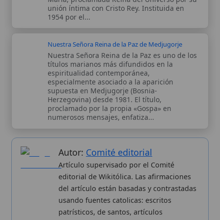
supuesta en Medjugorje (Bosnia-
Herzegovina) desde 1981. El título,
proclamado por la propia «Gospa» en
numerosos mensajes, enfatiza...
Autor:
Comité editorial
Artículo supervisado por el Comité
editorial de Wikitólica. Las afirmaciones
del artículo están basadas y contrastadas
usando fuentes catolicas: escritos
patrísticos, de santos, artículos
teológicos, documentos históricos, actas
de concilios, encíclicas, fuentes
magisteriales y documentos oficiales de
la Iglesia.
Proceso editorial →
Wikitólica © 2026
. Enciclopedia del patrimonio doctrinal,
histórico y litúrgico de la Iglesia Católica. Parte de la red formativa
de
Curso Católico
,
Buscador Católico
y
Custodio Animae
. Con
analíticas anónimas. Licencia
CC BY-SA
(texto). Editado en