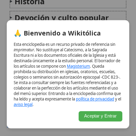
Esta enciclopedia es un recurso privado de referencia sin
Significado teológico
imprimatur
. No sustituye al Catecismo, a la Sagrada
Escritura ni a los documentos oficiales de la Iglesia y está
destinada únicamente a la estudio personal. El borrador de
Patrón y festividades
los artículos se compone con
Magisterium
. Queda
prohibida su distribución en iglesias, oratorios, escuelas,
colegios o seminarios sin autorización episcopal -CDC 823-.
Influencia cultural
Se insta a consultar siempre las fuentes referenciadas y a
colaborar en la perfección de los artículos mediante el uso
del menú superior. Entrando a la enciclopedia confirma que
Citas y referencias
ha leído y acepta expresamente la
política de privacidad
y el
aviso legal
.
Modificado el 12 de octubre de 2025 •
FideScore™ 4.55
•
Citar este
Aceptar y Entrar
artículo
•
Paq. Scorm (LMS)
•
Sugerir mejora
•
Compartir artículo
•
Imprimir artículo
•
Generar QR
•
Instalar aplicación
Capilla
Una capilla se refiere a un lugar de culto
cristiano que no es una iglesia parroquial o
catedral, y a menudo se asocia con
comunidades o instituciones más pequeñas,
o con el uso privado. Estas estructuras
pueden variar enormemente en...