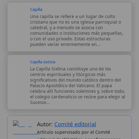
Capilla sixtina
La Capilla Sixtina constituye uno de los
centros espirituales y litúrgicos más
significativos del mundo católico dentro del
Palacio Apostólico del Vaticano. El papa
celebra allí funciones solemnes y, sobre todo,
el colegio cardenalicio se reúne para elegir al
Sucesor...
Autor:
Comité editorial
Artículo supervisado por el Comité
editorial de Wikitólica. Las afirmaciones
del artículo están basadas y contrastadas
usando fuentes catolicas: escritos
patrísticos, de santos, artículos
teológicos, documentos históricos, actas
de concilios, encíclicas, fuentes
magisteriales y documentos oficiales de
la Iglesia.
Proceso editorial →