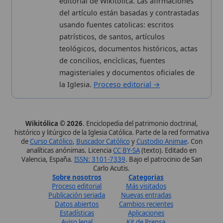
Wikitólica © 2026
. Enciclopedia del patrimonio doctrinal,
histórico y litúrgico de la Iglesia Católica. Parte de la red formativa
de
Curso Católico
,
Buscador Católico
y
Custodio Animae
. Con
analíticas anónimas. Licencia
CC BY-SA
(texto). Editado en
Valencia, España.
ISSN: 3101-7339
. Bajo el patrocinio de San
Carlo Acutis.
Sobre nosotros
Categorias
Proceso editorial
Más visitados
Publicación seriada
Nuevas entradas
Datos abiertos
Cambios recientes
Estadísticas
Aplicaciones
Aviso legal
Kit de Prensa
Política de privacidad
Widgets para tu web
✦ SÍGUENOS EN
Canal de WhatsApp
Únete · publicación regular
Perfil de Instagram
Síguenos · @wikitolica