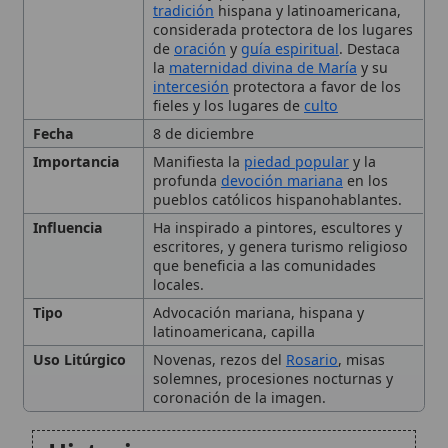
fieles y los lugares de
culto
Fecha
8 de diciembre
Importancia
Manifiesta la
piedad popular
y la
profunda
devoción mariana
en los
pueblos católicos hispanohablantes.
Influencia
Ha inspirado a pintores, escultores y
escritores, y genera turismo religioso
que beneficia a las comunidades
locales.
Tipo
Advocación mariana, hispana y
latinoamericana, capilla
Uso Litúrgico
Novenas, rezos del
Rosario
, misas
solemnes, procesiones nocturnas y
coronación de la imagen.
Historia
Devoción y culto popular
🙏 Bienvenido a Wikitólica
Santuario y celebración