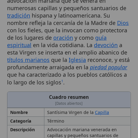
tradición
hispana y latinoamericana. Su
nombre refleja la cercanía de la Madre de
Dios
con los fieles, que la invocan como protectora
de los lugares de
oración
y como
guía
espiritual
en la vida cotidiana. La
devoción
a
esta Virgen se inserta en el amplio abanico de
títulos marianos
que la
Iglesia
reconoce, y está
profundamente arraigada en la
piedad popular
que ha caracterizado a los pueblos católicos a
lo largo de los siglos
.
1
Cuadro resumen
[Datos abiertos]
Nombre
Santísima Virgen de la
Capilla
Categoría
Término
Descripción
Advocación mariana venerada en
capillas y pequeños santuarios de
tradición
hispana y latinoamericana,
considerada protectora de los lugares
de
oración
y
guía espiritual
. Destaca
la
maternidad divina de María
y su
intercesión
protectora a favor de los