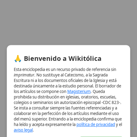
Esta enciclopedia es un recurso privado de referencia sin
imprimatur
. No sustituye al Catecismo, a la Sagrada
Escritura ni a los documentos oficiales de la Iglesia y está
destinada únicamente a la estudio personal. El borrador de
los artículos se compone con
Magisterium
. Queda
prohibida su distribución en iglesias, oratorios, escuelas,
colegios o seminarios sin autorización episcopal -CDC 823-.
Ver información de la imagen
Se insta a consultar siempre las fuentes referenciadas y a
colaborar en la perfección de los artículos mediante el uso
Cuadro resumen
del menú superior. Entrando a la enciclopedia confirma que
[Datos abiertos]
ha leído y acepta expresamente la
política de privacidad
y el
aviso legal
.
Nombre
Santo Cáliz de Valencia
Categoría
Desconocido
Aceptar y Entrar
Descripción
Copa de ágata montada sobre pie y
nudo de oro, adornada con perlas y
piedras preciosas, venerada como
posible vaso de
la Última Cena
Autoridad
Arzobispo
San Juan de Ribera
(1569-
Eclesiástica
1611) impulsó su veneración
Historia
Según la
tradición
, llegó a Hispania
en los siglos VI-VII; su autenticidad
histórica es debatida, pero es objeto
de
devoción
litúrgica y cultural.
Lugar de
Leyenda lo vincula al
Calvario