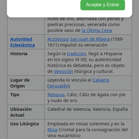
Origen
(
Jerusalén
)
Tipo
Reliquia
, Cáliz, Cáliz de ágata con pie
y nudo de oro
Ubicación
Catedral de Valencia, Valencia, España
Actual
Uso Litúrgico
Empleada en misas solemnes y en la
Misa
Crismal para la consagración del
vino eucarístico
Historia y tradición
Descripción y características
Veneración y uso litúrgico
Autenticidad y controversias
Influencia cultural y artística
Conclusión