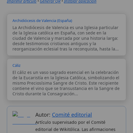
Autor:
Comité editorial
Artículo supervisado por el Comité
editorial de Wikitólica. Las afirmaciones
del artículo están basadas y contrastadas
usando fuentes catolicas: escritos
patrísticos, de santos, artículos
teológicos, documentos históricos, actas
de concilios, encíclicas, fuentes
magisteriales y documentos oficiales de
la Iglesia.
Proceso editorial →
Wikitólica © 2026
. Enciclopedia del patrimonio doctrinal,
histórico y litúrgico de la Iglesia Católica. Parte de la red formativa
de
Curso Católico
,
Buscador Católico
y
Custodio Animae
. Con
analíticas anónimas. Licencia
CC BY-SA
(texto). Editado en
Valencia, España.
ISSN: 3101-7339
. Bajo el patrocinio de San
Carlo Acutis.
Sobre nosotros
Categorias
Proceso editorial
Más visitados
Publicación seriada
Nuevas entradas
Datos abiertos
Cambios recientes