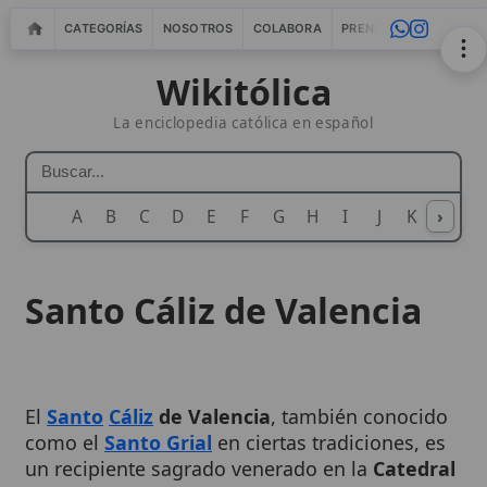
CATEGORÍAS
NOSOTROS
COLABORA
PRENSA
WEBMASTERS
IN
Wikitólica
La enciclopedia católica en español
A
B
C
D
E
F
G
H
I
J
K
›
L
M
N
Santo Cáliz de Valencia
El
Santo
Cáliz
de Valencia
, también conocido
como el
Santo Grial
en ciertas tradiciones, es
un recipiente sagrado venerado en la
Catedral
de Valencia
(España) como posible vaso
utilizado por
Jesucristo
en la
Última Cena
.