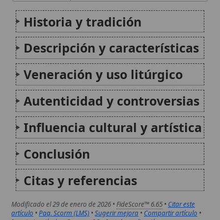
Citas y referencias
Modificado el 29 de enero de 2026 •
FideScore™ 6.65
•
Citar este
artículo
•
Paq. Scorm (LMS)
•
Sugerir mejora
•
Compartir artículo
•
Imprimir artículo
•
Generar QR
•
Instalar aplicación
Archidiócesis de Valencia (España)
La Archidiócesis de Valencia es una Iglesia particular
de la Iglesia católica en España, con sede en la
ciudad de Valencia y marcada por una historia larga:
desde testimonios cristianos antiguos y la
reorganización eclesial tras la reconquista, hasta la...
Cáliz
El cáliz es un vaso sagrado esencial en la celebración
de la Eucaristía en la Iglesia Católica, simbolizando el
mismo Preciosísima Sangre de Cristo. Este recipiente
contiene el vino que se transustancia en la Sangre de
Cristo durante la Consagración...