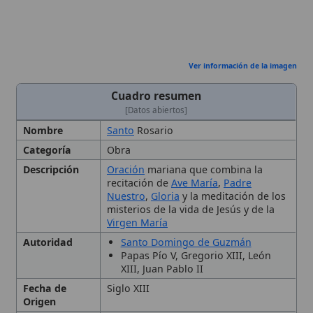
Virgen María
Autoridad
Santo Domingo de Guzmán
Papas Pío V, Gregorio XIII, León
XIII, Juan Pablo II
Fecha de
Siglo XIII
Origen
Lugar de
Occidente (asociado tradicionalmente
Origen
a España)
Patronazgo
Virgen María
Tipo
Oración,
Oración vocal
y
contemplativa mariana
Uso Litúrgico
Recomendado por el
Magisterio
con
indulgencias; conmemorado en la
Fiesta del Santo Rosario (7 de octubre)
Origen y Desarrollo Histórico
Estructura y Oraciones del
Rosario