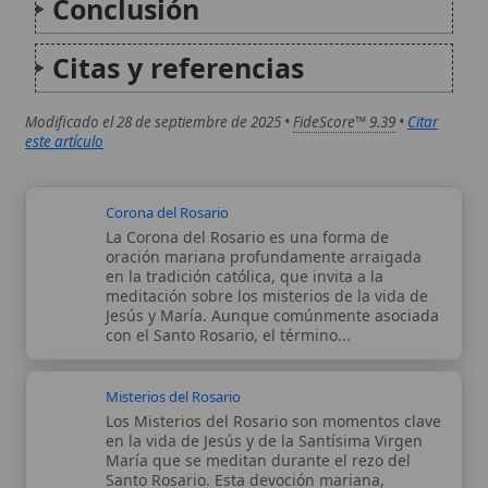
en la vida de Jesús y de la Santísima Virgen
María que se meditan durante el rezo del
Santo Rosario. Esta devoción mariana,
profundamente arraigada en la tradición
católica, invita a los fieles...
Autor:
Comité editorial
Artículo supervisado por el Comité
editorial de Wikitólica. Las afirmaciones
del artículo están basadas y contrastadas
usando fuentes catolicas: escritos
patrísticos, de santos, artículos
teológicos, documentos históricos, actas
de concilios, encíclicas, fuentes
magisteriales y documentos oficiales de
la Iglesia.
Proceso editorial →
Wikitólica © 2026
. Enciclopedia del patrimonio doctrinal,
histórico y litúrgico de la Iglesia Católica. Parte de la red formativa
de
Curso Católico
,
Buscador Católico
y
Custodio Animae
. Con