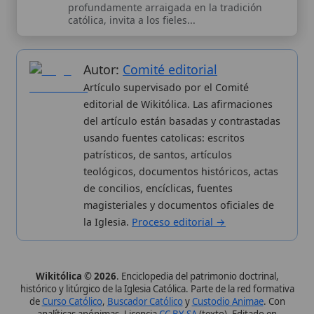
analíticas anónimas. Licencia
CC BY-SA
(texto). Editado en
Valencia, España.
ISSN: 3101-7339
. Bajo el patrocinio de San
Carlo Acutis.
Sobre nosotros
Categorias
Proceso editorial
Más visitados
Publicación seriada
Nuevas entradas
Datos abiertos
Cambios recientes
Estadísticas
Aplicaciones
Aviso legal
Kit de Prensa
Política de privacidad
Widgets para tu web
✦ SÍGUENOS EN
Canal de WhatsApp
Únete · publicación regular
Perfil de Instagram
Síguenos · @wikitolica