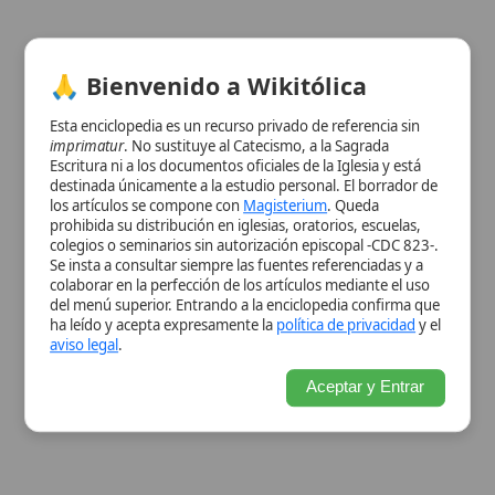
del menú superior. Entrando a la enciclopedia confirma que
ha leído y acepta expresamente la
política de privacidad
y el
aviso legal
.
Aceptar y Entrar
Ver información de la imagen
Cuadro resumen
[Datos abiertos]
Nombre
Santo
Rosario
Categoría
Obra
Descripción
Oración
mariana que combina la
recitación de
Ave María
,
Padre
Nuestro
,
Gloria
y la meditación de los
misterios de la vida de Jesús y de la