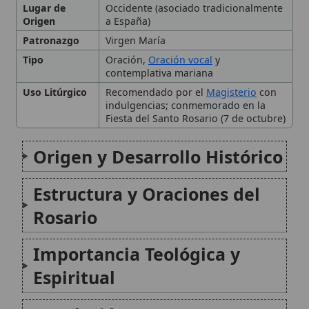
Importancia Teológica y
Espiritual
Conclusión
Citas y referencias
Modificado el 28 de septiembre de 2025 •
FideScore™ 9.39
•
Citar
este artículo
Corona del Rosario
La Corona del Rosario es una forma de
oración mariana profundamente arraigada
en la tradición católica, que invita a la
meditación sobre los misterios de la vida de
Jesús y María. Aunque comúnmente asociada
con el Santo Rosario, el término...
Misterios del Rosario
Los Misterios del Rosario son momentos clave