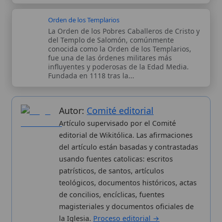
Artículo supervisado por el Comité
editorial de Wikitólica. Las afirmaciones
del artículo están basadas y contrastadas
usando fuentes catolicas: escritos
patrísticos, de santos, artículos
teológicos, documentos históricos, actas
de concilios, encíclicas, fuentes
magisteriales y documentos oficiales de
la Iglesia.
Proceso editorial →
Wikitólica © 2026
. Enciclopedia del patrimonio doctrinal,
histórico y litúrgico de la Iglesia Católica. Parte de la red formativa
de
Curso Católico
,
Buscador Católico
y
Custodio Animae
. Con
analíticas anónimas. Licencia
CC BY-SA
(texto). Editado en
Valencia, España.
ISSN: 3101-7339
. Bajo el patrocinio de San
Carlo Acutis.
Sobre nosotros
Categorias
Proceso editorial
Más visitados
Publicación seriada
Nuevas entradas
Datos abiertos
Cambios recientes
Estadísticas
Aplicaciones
Aviso legal
Kit de Prensa