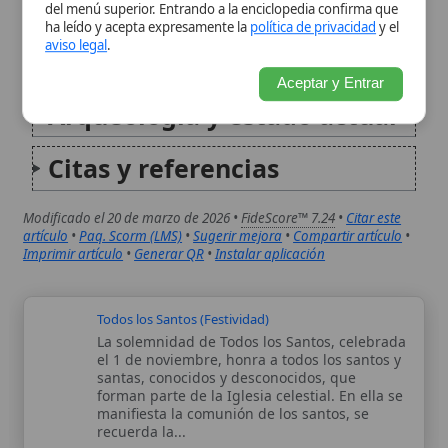
Modificado el 20 de marzo de 2026 •
FideScore™ 7.24
•
Citar este
artículo
•
Paq. Scorm (LMS)
•
Sugerir mejora
•
Compartir artículo
•
Imprimir artículo
•
Generar QR
•
Instalar aplicación
Todos los Santos (Festividad)
La solemnidad de Todos los Santos, celebrada
el 1 de noviembre, honra a todos los santos y
santas, conocidos y desconocidos, que
forman parte de la Iglesia celestial. En ella se
manifiesta la comunión de los santos, se
recuerda la...
Orden de los Templarios
La Orden de los Pobres Caballeros de Cristo y
del Templo de Salomón, comúnmente
conocida como la Orden de los Templarios,
fue una de las órdenes militares más
influyentes y poderosas de la Edad Media.
Fundada en 1118 tras la...
Autor:
Comité editorial