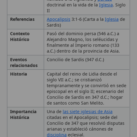
Contexto
Pasó del dominio persa (546 a.C.) a
Histórico
Alejandro Magno, los seléucidas y
finalmente al Imperio romano (133
a.C.) dentro de la provincia de Asia.
Eventos
Concilio de Sardis (347 d.C.)
relacionados
Historia
Capital del reino de Lidia desde el
siglo VII a.C.; se cristianizó
tempranamente y se convirtió en sede
episcopal en el siglo II; escenario del
Concilio de Sardis en 347 d.C.; hogar
de santos como San Melito.
Importancia
Una de
las siete iglesias de Asia
Histórica
citadas en el Apocalipsis; sede del
Concilio de 347 que resolvió disputas
arianas y estableció cánones de
disciplina
eclesial.
País
Turquía
Personas
San Melito
relacionadas
Reconocimien
Sitio UNESCO y destino de peregrinos
to
Eclesiástico
católicos, bajo
rito bizantino
.