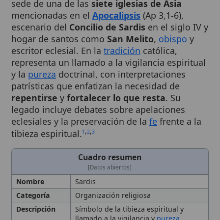
escenario del
Concilio de Sardis
en el siglo IV y
hogar de santos como
San Melito
,
obispo
y
escritor eclesial. En la
tradición
católica,
representa un llamado a la vigilancia espiritual
y la
pureza
doctrinal, con interpretaciones
patrísticas que enfatizan la necesidad de
repentirse
y
fortalecer lo que resta
. Su
legado incluye debates sobre apelaciones
eclesiales y la preservación de la
fe
frente a la
,
,
tibieza espiritual.
1
2
3
Cuadro resumen
[Datos abiertos]
Nombre
Sardis
Categoría
Organización religiosa
Descripción
Símbolo de la tibieza espiritual y
llamado a la vigilancia y
pureza
doctrinal en la vida de la
Iglesia
. Siglo
II
Referencias
Apocalipsis
3:1-6 (Carta a la
Iglesia
de
Sardis)