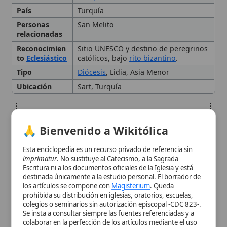
Tipo
Diócesis
, Lidia, Asia Menor
Ubicación
Sart, Turquía
Historia antigua de Sardis
🙏 Bienvenido a Wikitólica
Sardis en el Nuevo
Esta enciclopedia es un recurso privado de referencia sin
Testamento
imprimatur
. No sustituye al Catecismo, a la Sagrada
Escritura ni a los documentos oficiales de la Iglesia y está
destinada únicamente a la estudio personal. El borrador de
El Concilio de Sardis (347 d.C.)
los artículos se compone con
Magisterium
. Queda
prohibida su distribución en iglesias, oratorios, escuelas,
colegios o seminarios sin autorización episcopal -CDC 823-.
Santos y obispos notables
Se insta a consultar siempre las fuentes referenciadas y a
colaborar en la perfección de los artículos mediante el uso
del menú superior. Entrando a la enciclopedia confirma que
Significado teológico en la
ha leído y acepta expresamente la
política de privacidad
y el
aviso legal
.
tradición católica
Aceptar y Entrar
Arqueología y estado actual
Citas y referencias