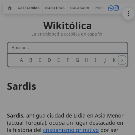
CATEGORÍAS
NOSOTROS
COLABORA
PRENSA
WEBMASTERS
IN
Wikitólica
La enciclopedia católica en español
A
B
C
D
E
F
G
H
I
J
K
›
L
M
N
Sardis
Sardis
, antigua ciudad de Lidia en Asia Menor
(actual Turquía), ocupa un lugar destacado en
la historia del
cristianismo primitivo
por ser
sede de una de las
siete iglesias de Asia
mencionadas en el
Apocalipsis
(Ap 3,1-6),