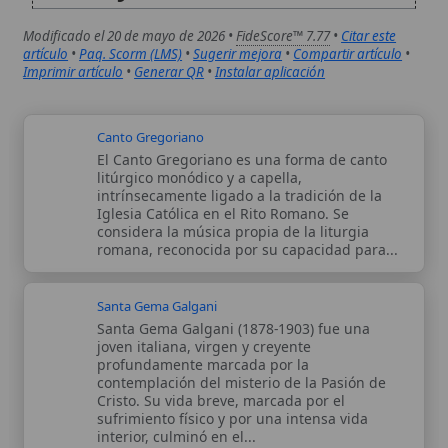
considera la música propia de la liturgia
romana, reconocida por su capacidad para...
Santa Gema Galgani
Santa Gema Galgani (1878-1903) fue una
joven italiana, virgen y creyente
profundamente marcada por la
contemplación del misterio de la Pasión de
Cristo. Su vida breve, marcada por el
sufrimiento físico y por una intensa vida
interior, culminó en el...
Autor:
Comité editorial
Artículo supervisado por el Comité
editorial de Wikitólica. Las afirmaciones
del artículo están basadas y contrastadas
usando fuentes catolicas: escritos
patrísticos, de santos, artículos
teológicos, documentos históricos, actas
de concilios, encíclicas, fuentes
magisteriales y documentos oficiales de