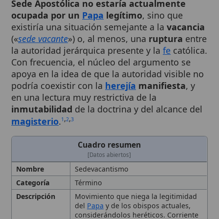
existiría una situación semejante a la
vacancia
(«
sede vacante
») o, al menos, una
ruptura
entre
la autoridad jerárquica presente y la
fe
católica.
Con frecuencia, el núcleo del argumento se
apoya en la idea de que la autoridad visible no
podría coexistir con la
herejía
manifiesta
, y
en una lectura muy restrictiva de la
inmutabilidad
de la doctrina y del alcance del
,
,
magisterio
.
1
2
3
Cuadro resumen
[Datos abiertos]
Nombre
Sedevacantismo
Categoría
Término
Descripción
Movimiento que niega la legitimidad
del
Papa
y de los obispos actuales,
considerándolos heréticos. Corriente
católica tradicionalista que sostiene
que la Sede Apostólica está vacante y
que no existe un Papa legítimo
actualmente