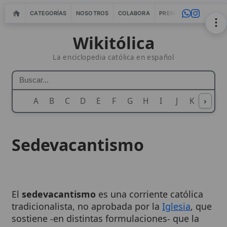
CATEGORÍAS
NOSOTROS
COLABORA
PRENSA
WEBMASTERS
IN
Wikitólica
La enciclopedia católica en español
A
B
C
D
E
F
G
H
I
J
K
›
L
M
N
Sedevacantismo
El
sedevacantismo
es una corriente católica
tradicionalista, no aprobada por la
Iglesia
, que
sostiene -en distintas formulaciones- que la
Sede Apostólica no estaría actualmente
ocupada por un
Papa
legítimo
, sino que