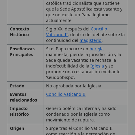
Contexto
Siglo XX, después del
Concilio
Histórico
Vaticano II
, dentro del debate sobre la
continuidad del
magisterio
.
Enseñanzas
Si el Papa incurre en
herejía
Principales
manifiesta, pierde la jurisdicción y la
Sede queda vacante; se rechaza la
indefectibilidad de la
Iglesia
y se
propone una restauración mediante
‘seudoobispo’.
Estado
No aprobada por la Iglesia
Eventos
Concilio Vaticano II
relacionados
Impacto
Generó polémica interna y ha sido
Histórico
condenado por la Iglesia como
movimiento de ruptura.
Origen
Surge tras el Concilio Vaticano II
como reacción a la percepción de
discontinuidad doctrinal.
Personas
Pío IX
relacionadas
Tipo
Herejía,
Movimiento eclesial