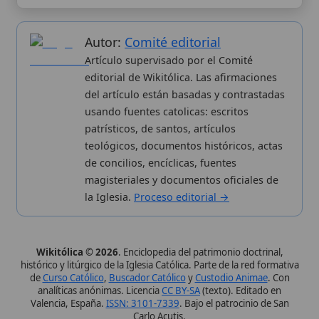
la Iglesia.
Proceso editorial →
Wikitólica © 2026
. Enciclopedia del patrimonio doctrinal,
histórico y litúrgico de la Iglesia Católica. Parte de la red formativa
de
Curso Católico
,
Buscador Católico
y
Custodio Animae
. Con
analíticas anónimas. Licencia
CC BY-SA
(texto). Editado en
Valencia, España.
ISSN: 3101-7339
. Bajo el patrocinio de San
Carlo Acutis.
Sobre nosotros
Categorias
Proceso editorial
Más visitados
Publicación seriada
Nuevas entradas
Datos abiertos
Cambios recientes
Estadísticas
Aplicaciones
Aviso legal
Kit de Prensa
Política de privacidad
Widgets para tu web
✦ SÍGUENOS EN
Canal de WhatsApp
Únete · publicación regular
Perfil de Instagram
Síguenos · @wikitolica