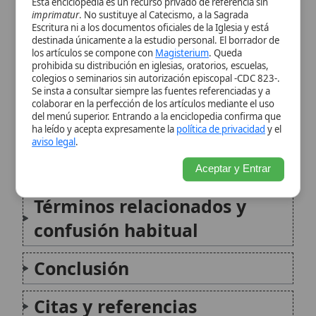
ha leído y acepta expresamente la
política de privacidad
y el
límites de la analogía
aviso legal
.
«vacancia»
Aceptar y Entrar
Términos relacionados y
confusión habitual
Conclusión
Citas y referencias
Modificado el 20 de mayo de 2026 •
FideScore™ 7.77
•
Citar este
artículo
•
Paq. Scorm (LMS)
•
Sugerir mejora
•
Compartir artículo
•
Imprimir artículo
•
Generar QR
•
Instalar aplicación
Canto Gregoriano
El Canto Gregoriano es una forma de canto
litúrgico monódico y a capella,
intrínsecamente ligado a la tradición de la
Iglesia Católica en el Rito Romano. Se