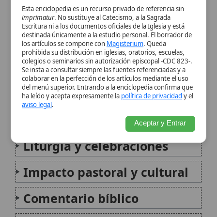
del menú superior. Entrando a la enciclopedia confirma que
doctrinal
ha leído y acepta expresamente la
política de privacidad
y el
aviso legal
.
Significado teológico
Aceptar y Entrar
Liturgia y celebraciones
Impacto pastoral y cultural
Comentario bíblico
Conclusión
Citas y referencias
Modificado el 25 de octubre de 2025 •
FideScore™ 8.39
•
Citar este
artículo
•
Paq. Scorm (LMS)
•
Sugerir mejora
•
Compartir artículo
•
Imprimir artículo
•
Generar QR
•
Instalar aplicación
Asunción de María