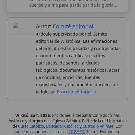
magisteriales y documentos oficiales de
la Iglesia.
Proceso editorial →
Wikitólica © 2026
. Enciclopedia del patrimonio doctrinal,
histórico y litúrgico de la Iglesia Católica. Parte de la red formativa
de
Curso Católico
,
Buscador Católico
y
Custodio Animae
. Con
analíticas anónimas. Licencia
CC BY-SA
(texto). Editado en
Valencia, España.
ISSN: 3101-7339
. Bajo el patrocinio de San
Carlo Acutis.
Sobre nosotros
Categorias
Proceso editorial
Más visitados
Publicación seriada
Nuevas entradas
Datos abiertos
Cambios recientes
Estadísticas
Aplicaciones
Aviso legal
Kit de Prensa
Política de privacidad
Widgets para tu web
✦ SÍGUENOS EN
Canal de WhatsApp
Únete · publicación regular
Perfil de Instagram
Síguenos · @wikitolica