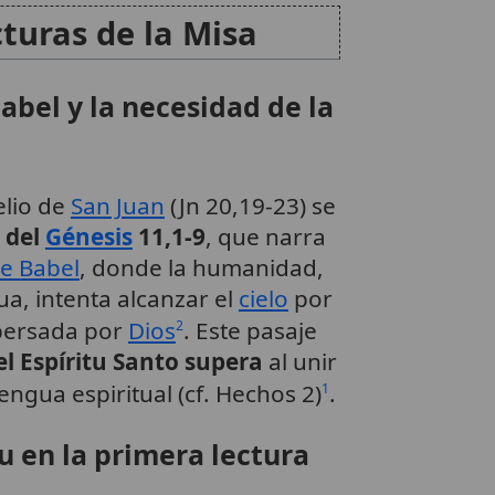
cturas de la Misa
Babel y la necesidad de la
lio de
San Juan
(Jn 20,19-23) se
 del
Génesis
11,1-9
, que narra
e Babel
, donde la humanidad,
a, intenta alcanzar el
cielo
por
spersada por
Dios
. Este pasaje
2
l Espíritu Santo supera
al unir
engua espiritual (cf. Hechos 2)
.
1
u en la primera lectura