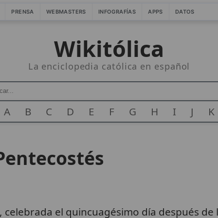
PRENSA
WEBMASTERS
INFOGRAFÍAS
APPS
DATOS
Wikitólica
La enciclopedia católica en español
A
B
C
D
E
F
G
H
I
J
K
Pentecostés
, celebrada el quincuagésimo día después de 