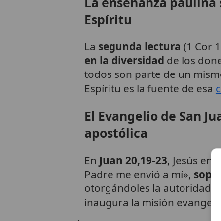
La enseñanza paulina 
Espíritu
La
segunda lectura
(1 Cor 1
en la diversidad
de los done
todos son parte de un mismo 
Espíritu es la fuente de esa
El Evangelio de San Ju
apostólica
En
Juan 20,19-23
, Jesús env
Padre me envió a mí»,
sopla
otorgándoles la autoridad 
inaugura la misión evangeliz