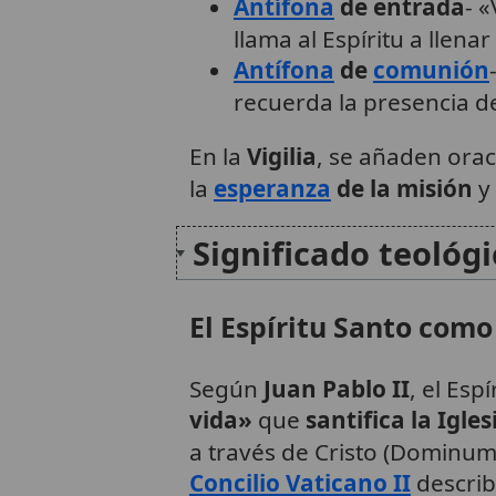
Antífona
de entrada
- «
llama al Espíritu a llena
Antífona
de
comunión
recuerda la presencia de
En la
Vigilia
, se añaden orac
la
esperanza
de la misión
y
Significado teológ
El Espíritu Santo com
Según
Juan Pablo II
, el Esp
vida»
que
santifica la Igles
a través de Cristo (Dominum 
Concilio Vaticano II
describ