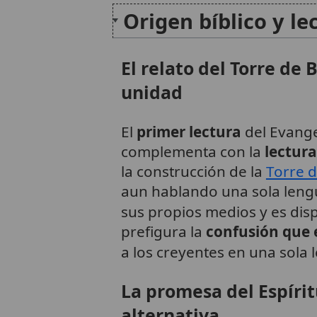
Origen bíblico y le
El relato del Torre de 
unidad
El
primer lectura
del Evange
complementa con la
lectura
la construcción de la
Torre d
aun hablando una sola lengu
sus propios medios y es di
prefigura la
confusión que e
a los creyentes en una sola l
La promesa del Espírit
alternativa