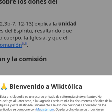
sobre los dones del
2,3b-7, 12-13) explica la
unidad
s del Espíritu, resaltando que
cuerpo, la Iglesia, y que el
,
comunión
.
5
5
an y la comisión
ía a sus discípulos «como el
🙏 Bienvenido a Wikitólica
ndo el Espíritu Santo
y
de perdonar pecados, gesto que
Esta enciclopedia es un recurso privado de referencia sin
imprimatur
. No
sustituye al Catecismo, a la Sagrada Escritura ni a los documentos oficiales de la
adora de la Iglesia
.
6
Iglesia y está destinada únicamente a la estudio personal. El borrador de los
artículos se compone con
Magisterium
. Queda prohibida su distribución en