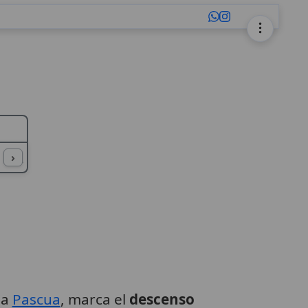
L
M
N
O
P
Q
R
S
T
U
›
la
Pascua
, marca el
descenso