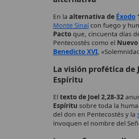
En la
alternativa de
Éxodo
Monte Sinaí
con fuego y hum
Pacto
que, cincuenta días d
Pentecostés como el
Nuevo
Benedicto XVI
, «Solemnida
La visión profética de 
Espíritu
El
texto de Joel 2,28-32
anun
Espíritu
sobre toda la human
del don en Pentecostés y la
invoquen el nombre del Señ