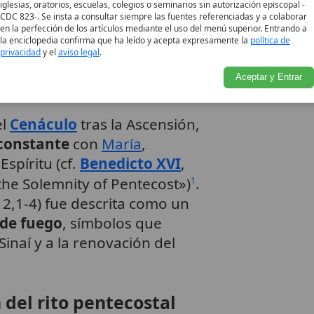
iglesias, oratorios, escuelas, colegios o seminarios sin autorización episcopal -
lo litúrgico
CDC 823-. Se insta a consultar siempre las fuentes referenciadas y a colaborar
en la perfección de los artículos mediante el uso del menú superior. Entrando a
la enciclopedia confirma que ha leído y acepta expresamente la
política de
privacidad
y el
aviso legal
.
s y la celebración
Aceptar y Entrar
el
Cenáculo
tras la Ascensión,
constante
con
María
,
spíritu (cf.
Benedicto XVI
,
the Solemnity of Pentecost»)
.
1
2,1-4) fue descrita como un
 de fuego
, símbolos que
Sinaí y a la renovación del
 del rito pentecostal