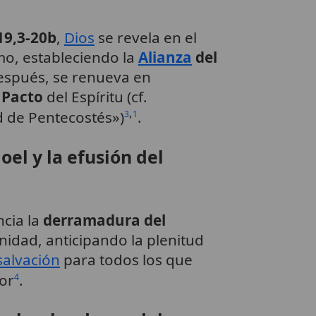
19,3-20b
,
Dios
se revela en el
o, estableciendo la
Alianza
del
espués, se renueva en
 Pacto
del Espíritu (cf.
,
d de Pentecostés»)
.
3
1
Joel y la efusión del
cia la
derramadura del
idad, anticipando la plenitud
salvación
para todos los que
or
.
4