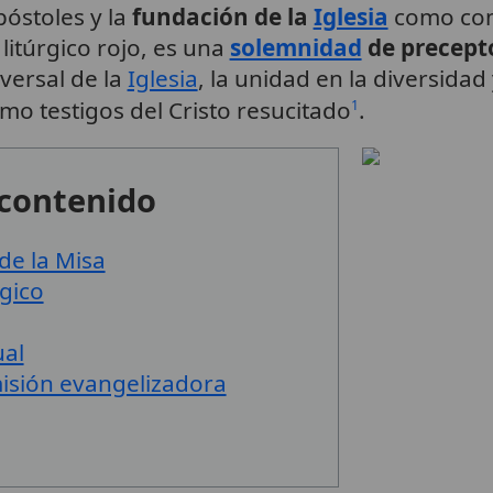
póstoles y la
fundación de la
Iglesia
como comu
r litúrgico rojo, es una
solemnidad
de precept
versal de la
Iglesia
, la unidad en la diversidad 
como testigos del Cristo resucitado
.
1
 contenido
 de la Misa
rgico
ual
misión evangelizadora