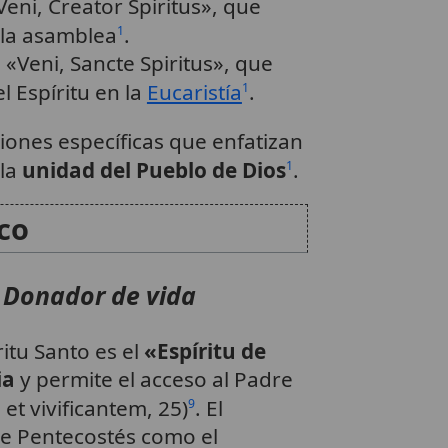
Veni, Creator Spiritus», que
r la asamblea
.
1
- «Veni, Sancte Spiritus», que
l Espíritu en la
Eucaristía
.
1
iones específicas que enfatizan
 la
unidad del Pueblo de Dios
.
1
ico
o
Donador de vida
íritu Santo es el
«Espíritu de
ia
y permite el acceso al Padre
et vivificantem, 25)
. El
9
e Pentecostés como el