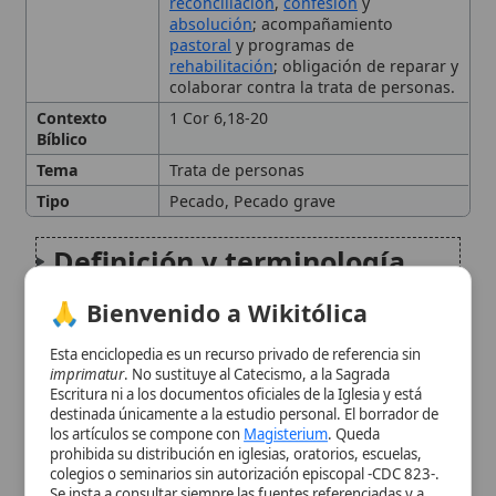
Tema
Trata de personas
Tipo
Pecado, Pecado grave
Definición y terminología
🙏 Bienvenido a Wikitólica
Fundamento bíblico y
doctrinal
Esta enciclopedia es un recurso privado de referencia sin
imprimatur
. No sustituye al Catecismo, a la Sagrada
Escritura ni a los documentos oficiales de la Iglesia y está
Clasificación moral
destinada únicamente a la estudio personal. El borrador de
los artículos se compone con
Magisterium
. Queda
prohibida su distribución en iglesias, oratorios, escuelas,
Consecuencias pastorales y
colegios o seminarios sin autorización episcopal -CDC 823-.
Se insta a consultar siempre las fuentes referenciadas y a
sacramentales
colaborar en la perfección de los artículos mediante el uso
del menú superior. Entrando a la enciclopedia confirma que
ha leído y acepta expresamente la
política de privacidad
y el
Relación con la trata de
aviso legal
.
personas
Aceptar y Entrar
Pastoral y remedios