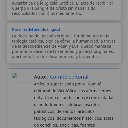
Autor:
Comité editorial
Artículo supervisado por el Comité
editorial de Wikitólica. Las afirmaciones
del artículo están basadas y contrastadas
usando fuentes catolicas: escritos
patrísticos, de santos, artículos
teológicos, documentos históricos, actas
de concilios, encíclicas, fuentes
magisteriales y documentos oficiales de
la Iglesia.
Proceso editorial →
Wikitólica © 2026
. Enciclopedia del patrimonio doctrinal,
histórico y litúrgico de la Iglesia Católica. Parte de la red formativa
de
Curso Católico
,
Buscador Católico
y
Custodio Animae
. Con
analíticas anónimas. Licencia
CC BY-SA
(texto). Editado en
Valencia, España.
ISSN: 3101-7339
. Bajo el patrocinio de San
Carlo Acutis.
Sobre nosotros
Categorias
Proceso editorial
Más visitados
Publicación seriada
Nuevas entradas