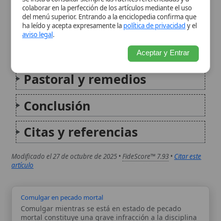
Conclusión
Citas y referencias
Modificado el 27 de octubre de 2025 •
FideScore™ 7.93
•
Citar este
artículo
Comulgar en pecado mortal
Comulgar mientras se está en estado de pecado
mortal constituye una grave infracción a la disciplina
eucarística de la Iglesia Católica. El acto de recibir el
Cuerpo y la Sangre de Cristo sin haber sido
reconciliados con Dios mediante el...
Doctrina del pecado original
La doctrina del pecado original, fundamental en la
teología católica, explica cómo la humanidad, a través
de la desobediencia de Adán y Eva, quedó marcada
por una privación de la santidad y justicia originales,
afectando la naturaleza humana y haciendo...