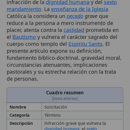
Católica la considera un
pecado
grave
que
reduce a la persona a mero instrumento de
placer, atenta contra la
castidad
prometida en
el
Bautismo
y vulnera el carácter sagrado del
cuerpo como templo del
Espíritu Santo
. El
presente artículo expone su definición,
fundamento bíblico-doctrinal, gravedad moral,
circunstancias atenuantes, implicaciones
pastorales y su estrecha relación con la trata
de personas.
Cuadro resumen
[Datos abiertos]
Nombre
Solicitación
Categoría
Término
Descripción
Infracción grave que vulnera la
dignidad humana
, el
sexto
mandamiento
y la
castidad
bautismal.
Práctica de ofrecer o adquirir
servicios sexuales a cambio de una
remuneración. La solicitación consiste