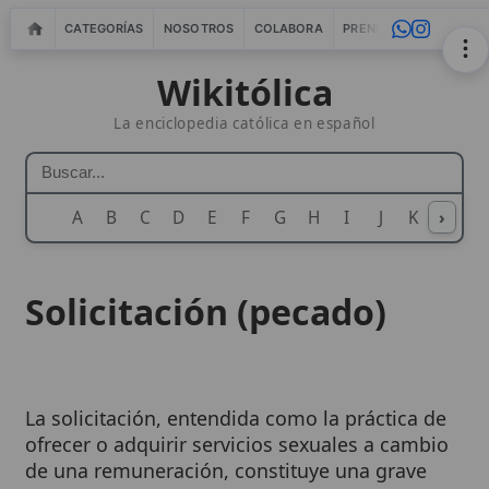
CATEGORÍAS
NOSOTROS
COLABORA
PRENSA
WEBMASTERS
IN
Wikitólica
La enciclopedia católica en español
A
B
C
D
E
F
G
H
I
J
K
›
L
M
N
Solicitación (pecado)
La solicitación, entendida como la práctica de
ofrecer o adquirir servicios sexuales a cambio
de una remuneración, constituye una grave
infracción de la
dignidad humana
y del
sexto
mandamiento
. La
enseñanza de la Iglesia