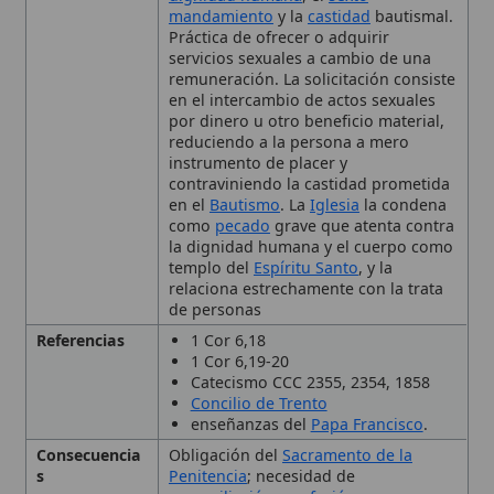
en el intercambio de actos sexuales
por dinero u otro beneficio material,
reduciendo a la persona a mero
instrumento de placer y
contraviniendo la castidad prometida
en el
Bautismo
. La
Iglesia
la condena
como
pecado
grave que atenta contra
la dignidad humana y el cuerpo como
templo del
Espíritu Santo
, y la
relaciona estrechamente con la trata
de personas
Referencias
1 Cor 6,18
1 Cor 6,19-20
Catecismo CCC 2355, 2354, 1858
Concilio de Trento
enseñanzas del
Papa Francisco
.
Consecuencia
Obligación del
Sacramento de la
s
Penitencia
; necesidad de
reconciliación
,
confesión
y
absolución
; acompañamiento
pastoral
y programas de
rehabilitación
; obligación de reparar y
colaborar contra la trata de personas.
Contexto
1 Cor 6,18-20
Bíblico