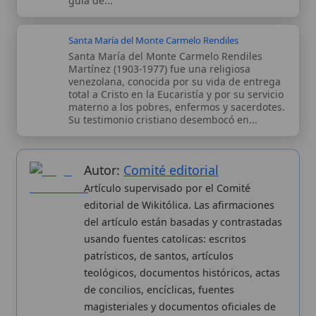
la Iglesia.
Proceso editorial →
Wikitólica © 2026
. Enciclopedia del patrimonio doctrinal,
histórico y litúrgico de la Iglesia Católica. Parte de la red formativa
de
Curso Católico
,
Buscador Católico
y
Custodio Animae
. Con
analíticas anónimas. Licencia
CC BY-SA
(texto). Editado en
Valencia, España.
ISSN: 3101-7339
. Bajo el patrocinio de San
Carlo Acutis.
Sobre nosotros
Categorias
Proceso editorial
Más visitados
Publicación seriada
Nuevas entradas
Datos abiertos
Cambios recientes
Estadísticas
Aplicaciones
Aviso legal
Kit de Prensa
Política de privacidad
Widgets para tu web
✦ SÍGUENOS EN
Canal de WhatsApp
Únete · publicación regular
Perfil de Instagram
Síguenos · @wikitolica