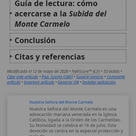
Su festividad se celebra el 16 de julio. Esta
devoción se centra en la especial protección y
guía de...
Santa María del Monte Carmelo Rendiles
Santa María del Monte Carmelo Rendiles
Martínez (1903-1977) fue una religiosa
venezolana, conocida por su vida de entrega
total a Cristo en la Eucaristía y por su servicio
materno a los pobres, enfermos y sacerdotes.
Su testimonio cristiano desembocó en...
Autor:
Comité editorial
Artículo supervisado por el Comité
editorial de Wikitólica. Las afirmaciones
del artículo están basadas y contrastadas
usando fuentes catolicas: escritos
patrísticos, de santos, artículos
teológicos, documentos históricos, actas
de concilios, encíclicas, fuentes
magisteriales y documentos oficiales de