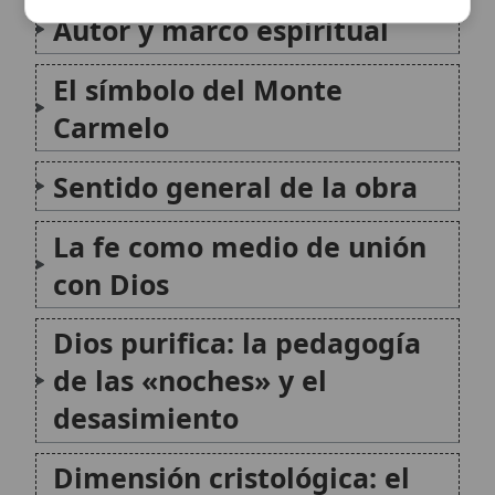
de las «noches» y el
desasimiento
Dimensión cristológica: el
«silencio» de Dios y la Cruz
de Cristo
Eclesialidad de la fe: Iglesia
como norma y medicina
Vida teologal: fe, esperanza y
caridad
Experiencia mística y
actualidad del mensaje