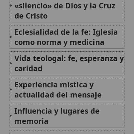
Influencia y lugares de
memoria
Guía de lectura: cómo
acercarse a la
Subida del
Monte Carmelo
Conclusión
Citas y referencias
Modificado el 12 de mayo de 2026 •
FideScore™ 8.31
• 53 visitas •
Citar este artículo
•
Paq. Scorm (LMS)
•
Sugerir mejora
•
Compartir
artículo
•
Imprimir artículo
•
Generar QR
•
Instalar aplicación
Nuestra Señora del Monte Carmelo
Nuestra Señora del Monte Carmelo es una
advocación mariana venerada en la Iglesia
Católica, ligada a la Orden de los Carmelitas.