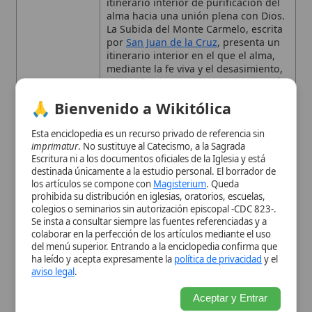
cristiana
y de la espiritualidad
prohibida su distribución en iglesias, oratorios, escuelas,
carmelita, ha influido en la
teología
y
colegios o seminarios sin autorización episcopal -CDC 823-.
la práctica contemplativa a lo largo de
Se insta a consultar siempre las fuentes referenciadas y a
los siglos.
colaborar en la perfección de los artículos mediante el uso
Tema
Espiritualidad cristiana,
mística
,
del menú superior. Entrando a la enciclopedia confirma que
ha leído y acepta expresamente la
política de privacidad
y el
purificación del alma, fe como medio
aviso legal
.
de unión con Dios
Tipo
Libro
Aceptar y Entrar
Autor y marco espiritual
El símbolo del Monte
Carmelo
Sentido general de la obra
La fe como medio de unión
con Dios
Dios purifica: la pedagogía