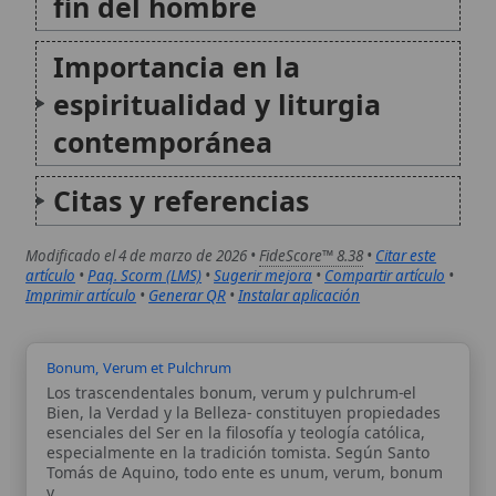
Modificado el 4 de marzo de 2026 •
FideScore™ 8.38
•
Citar este
artículo
•
Paq. Scorm (LMS)
•
Sugerir mejora
•
Compartir artículo
•
Imprimir artículo
•
Generar QR
•
Instalar aplicación
Bonum, Verum et Pulchrum
Los trascendentales bonum, verum y pulchrum-el
Bien, la Verdad y la Belleza- constituyen propiedades
esenciales del Ser en la filosofía y teología católica,
especialmente en la tradición tomista. Según Santo
Tomás de Aquino, todo ente es unum, verum, bonum
y...
Diócesis de Canarias (España)
La Diócesis de Canarias (en latín Canariensis), con
sede en Las Palmas de Gran Canaria, articula la vida
católica en el archipiélago y ha vivido de modo
especialmente intenso los vínculos entre
evangelización, historia de la conquista y
configuración de...
Autor:
Comité editorial
Artículo supervisado por el Comité