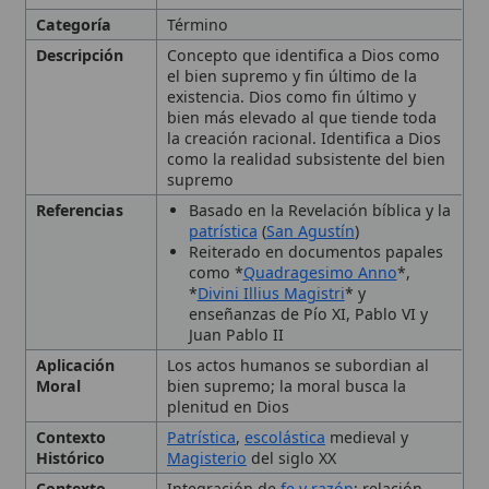
bien más elevado al que tiende toda
la creación racional. Identifica a Dios
como la realidad subsistente del bien
supremo
Referencias
Basado en la Revelación bíblica y la
patrística
(
San Agustín
)
Reiterado en documentos papales
como *
Quadragesimo Anno
*,
*
Divini Illius Magistri
* y
enseñanzas de Pío XI, Pablo VI y
Juan Pablo II
Aplicación
Los actos humanos se subordian al
Moral
bien supremo; la moral busca la
plenitud en Dios
Contexto
Patrística
,
escolástica
medieval y
Histórico
Magisterio
del siglo XX
Contexto
Integración de
fe y razón
; relación
Teológico
con la ley moral natural y la felicidad
beatífica
Enseñanzas
Toda actividad humana debe
ordenarse a la ley moral natural y
divina para alcanzar la unión con
Dios; la
caridad
es la virtud