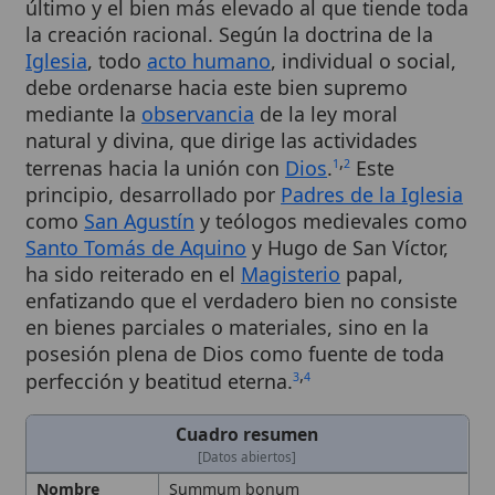
Iglesia
, todo
acto humano
, individual o social,
debe ordenarse hacia este bien supremo
mediante la
observancia
de la ley moral
natural y divina, que dirige las actividades
,
terrenas hacia la unión con
Dios
.
Este
1
2
principio, desarrollado por
Padres de la Iglesia
como
San Agustín
y teólogos medievales como
Santo Tomás de Aquino
y Hugo de San Víctor,
ha sido reiterado en el
Magisterio
papal,
enfatizando que el verdadero bien no consiste
en bienes parciales o materiales, sino en la
posesión plena de Dios como fuente de toda
,
perfección y beatitud eterna.
3
4
Cuadro resumen
[Datos abiertos]
Nombre
Summum bonum
Categoría
Término
Descripción
Concepto que identifica a Dios como
el bien supremo y fin último de la
existencia. Dios como fin último y