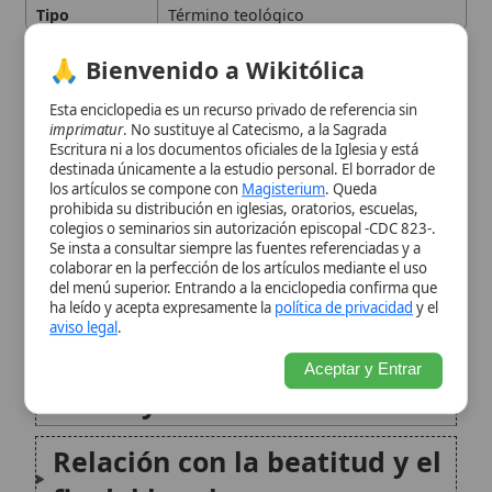
escolástica
prohibida su distribución en iglesias, oratorios, escuelas,
colegios o seminarios sin autorización episcopal -CDC 823-.
Se insta a consultar siempre las fuentes referenciadas y a
Enseñanza del Magisterio de
colaborar en la perfección de los artículos mediante el uso
del menú superior. Entrando a la enciclopedia confirma que
la Iglesia
ha leído y acepta expresamente la
política de privacidad
y el
aviso legal
.
El
summum bonum
en la
Aceptar y Entrar
moral y la ética católica
Relación con la beatitud y el
fin del hombre
Importancia en la
espiritualidad y liturgia
contemporánea
Citas y referencias