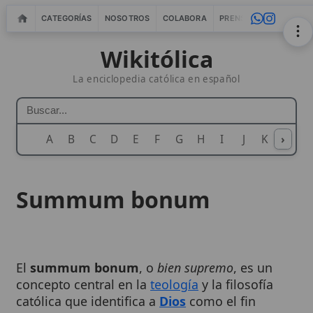
CATEGORÍAS
NOSOTROS
COLABORA
PRENSA
WEBMASTERS
IN
Wikitólica
La enciclopedia católica en español
A
B
C
D
E
F
G
H
I
J
K
›
L
M
N
Summum bonum
El
summum bonum
, o
bien supremo
, es un
concepto central en la
teología
y la filosofía
católica que identifica a
Dios
como el fin
último y el bien más elevado al que tiende toda
la creación racional. Según la doctrina de la