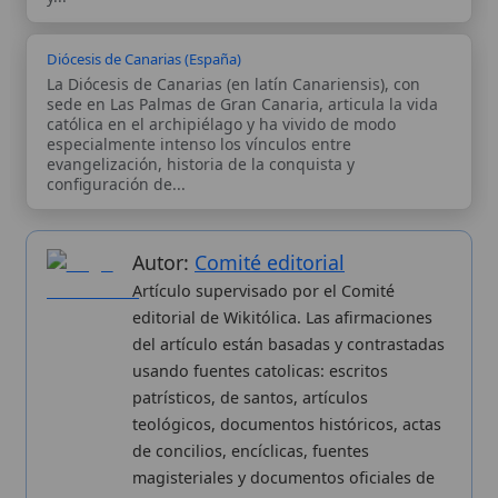
editorial de Wikitólica. Las afirmaciones
del artículo están basadas y contrastadas
usando fuentes catolicas: escritos
patrísticos, de santos, artículos
teológicos, documentos históricos, actas
de concilios, encíclicas, fuentes
magisteriales y documentos oficiales de
la Iglesia.
Proceso editorial →
Wikitólica © 2026
. Enciclopedia del patrimonio doctrinal,
histórico y litúrgico de la Iglesia Católica. Parte de la red formativa
de
Curso Católico
,
Buscador Católico
y
Custodio Animae
. Con
analíticas anónimas. Licencia
CC BY-SA
(texto). Editado en
Valencia, España.
ISSN: 3101-7339
. Bajo el patrocinio de San
Carlo Acutis.
Sobre nosotros
Categorias
Proceso editorial
Más visitados
Publicación seriada
Nuevas entradas
Datos abiertos
Cambios recientes
Estadísticas
Aplicaciones
Aviso legal
Kit de Prensa
Política de privacidad
Widgets para tu web