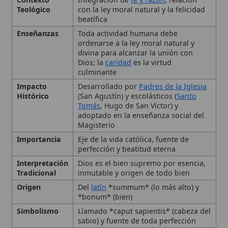
culminante
Impacto
Desarrollado por
Padres de la Iglesia
Histórico
(San Agustín) y escolásticos (
Santo
Tomás
, Hugo de San Víctor) y
adoptado en la enseñanza social del
Magisterio
Importancia
Eje de la vida católica, fuente de
perfección y beatitud eterna
Interpretación
Dios es el bien supremo por esencia,
Tradicional
inmutable y origen de todo bien
Origen
Del
latín
*summum* (lo más alto) y
*bonum* (bien)
Simbolismo
Llamado *caput sapientis* (cabeza del
sabio) y fuente de toda perfección
Tipo
Término teológico
🙏 Bienvenido a Wikitólica
Etimología y concepto
filosófico-teológico
Esta enciclopedia es un recurso privado de referencia sin
imprimatur
. No sustituye al Catecismo, a la Sagrada
Escritura ni a los documentos oficiales de la Iglesia y está
En la tradición patrística y
destinada únicamente a la estudio personal. El borrador de
los artículos se compone con
Magisterium
. Queda