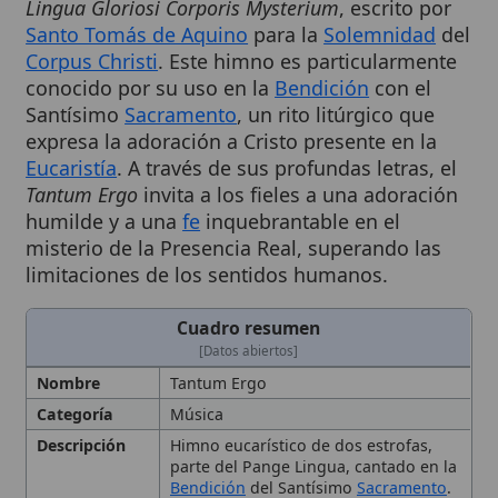
Corpus Christi
. Este himno es particularmente
conocido por su uso en la
Bendición
con el
Santísimo
Sacramento
, un rito litúrgico que
expresa la adoración a Cristo presente en la
Eucaristía
. A través de sus profundas letras, el
Tantum Ergo
invita a los fieles a una adoración
humilde y a una
fe
inquebrantable en el
misterio de la Presencia Real, superando las
limitaciones de los sentidos humanos.
Cuadro resumen
[Datos abiertos]
Nombre
Tantum Ergo
Categoría
Música
Descripción
Himno eucarístico de dos estrofas,
parte del Pange Lingua, cantado en la
Bendición
del Santísimo
Sacramento
.
Expresa
fe
profunda en la presencia
real de Cristo en la
Eucaristía
y
contiene una
doxología
trinitaria
Referencias
Instrucción de
San Pío X
sobre la