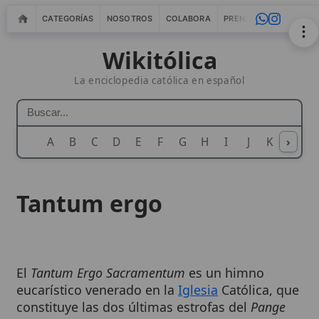
CATEGORÍAS
NOSOTROS
COLABORA
PRENSA
WEBMASTERS
IN
Wikitólica
La enciclopedia católica en español
A
B
C
D
E
F
G
H
I
J
K
›
L
M
N
Tantum ergo
El
Tantum Ergo Sacramentum
es un himno
eucarístico venerado en la
Iglesia
Católica, que
constituye las dos últimas estrofas del
Pange
Lingua Gloriosi Corporis Mysterium
, escrito por
Santo Tomás de Aquino
para la
Solemnidad
del