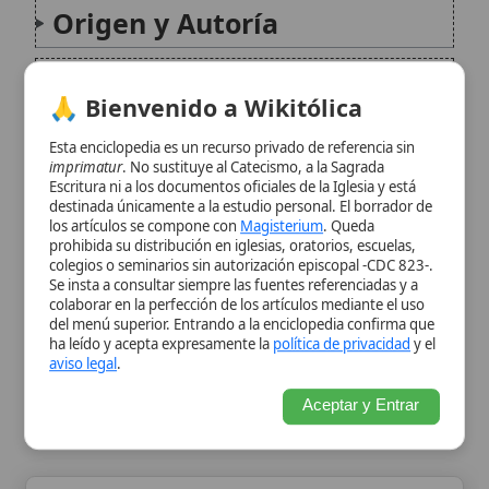
Esta enciclopedia es un recurso privado de referencia sin
imprimatur
. No sustituye al Catecismo, a la Sagrada
Escritura ni a los documentos oficiales de la Iglesia y está
Indulgencias
destinada únicamente a la estudio personal. El borrador de
los artículos se compone con
Magisterium
. Queda
prohibida su distribución en iglesias, oratorios, escuelas,
Conclusión
colegios o seminarios sin autorización episcopal -CDC 823-.
Se insta a consultar siempre las fuentes referenciadas y a
colaborar en la perfección de los artículos mediante el uso
Citas y referencias
del menú superior. Entrando a la enciclopedia confirma que
ha leído y acepta expresamente la
política de privacidad
y el
aviso legal
.
Modificado el 28 de septiembre de 2025 •
FideScore™ 8.56
• 126
visitas •
Citar este artículo
•
Paq. Scorm (LMS)
•
Sugerir mejora
•
Aceptar y Entrar
Compartir artículo
•
Imprimir artículo
•
Generar QR
•
Instalar
aplicación
Vestimenta nupcial
La vestimenta nupcial en la tradición católica,
aunque no está rígidamente codificada en los
libros litúrgicos, refleja principios teológicos y
culturales que realzan la dignidad y el
significado del sacramento del Matrimonio.
La elección de la vestimenta para los
contrayentes...