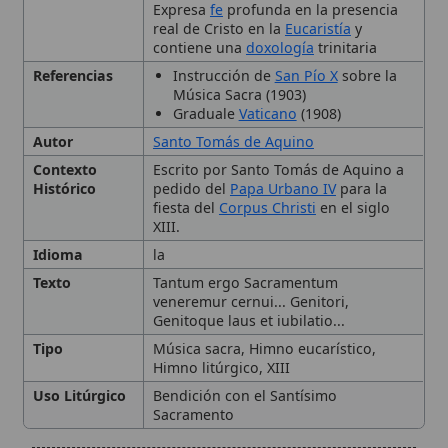
Música Sacra (1903)
Graduale
Vaticano
(1908)
Autor
Santo Tomás de Aquino
Contexto
Escrito por Santo Tomás de Aquino a
Histórico
pedido del
Papa Urbano IV
para la
fiesta del
Corpus Christi
en el siglo
XIII.
Idioma
la
Texto
Tantum ergo Sacramentum
veneremur cernui... Genitori,
Genitoque laus et iubilatio...
Tipo
Música sacra, Himno eucarístico,
Himno litúrgico, XIII
Uso Litúrgico
Bendición con el Santísimo
Sacramento
Origen y Autoría
Significado Teológico
🙏 Bienvenido a Wikitólica
Uso Litúrgico