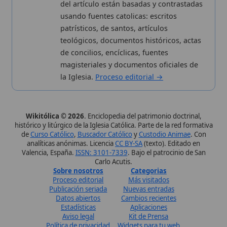
Wikitólica © 2026
. Enciclopedia del patrimonio doctrinal,
histórico y litúrgico de la Iglesia Católica. Parte de la red formativa
de
Curso Católico
,
Buscador Católico
y
Custodio Animae
. Con
analíticas anónimas. Licencia
CC BY-SA
(texto). Editado en
Valencia, España.
ISSN: 3101-7339
. Bajo el patrocinio de San
Carlo Acutis.
Sobre nosotros
Categorias
Proceso editorial
Más visitados
Publicación seriada
Nuevas entradas
Datos abiertos
Cambios recientes
Estadísticas
Aplicaciones
Aviso legal
Kit de Prensa
Política de privacidad
Widgets para tu web
✦ SÍGUENOS EN
Canal de WhatsApp
Únete · publicación regular
Perfil de Instagram
Síguenos · @wikitolica