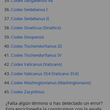
Codex Tischendorfianus III
Codex Tischendorfianus IV
Codex Vaticanus (Vaticano)
Codex Vaticanus 354 (Vaticano 354)
Codex Washingtonianus (Washingtoniano)
Codex Zacynthius
¿Falta algún término o has detectado un error?
Esta enciclopedia la construimos con la ayuda
de todos. Te invitamos a colaborar con la
comunidad
enviándonos una sugerencia de
mejora
o reportando la ausencia.
Wikitólica © 2026
. Enciclopedia del patrimonio doctrinal,
histórico y litúrgico de la Iglesia Católica. Parte de la red formativa
de
Curso Católico
,
Buscador Católico
y
Custodio Animae
. Con