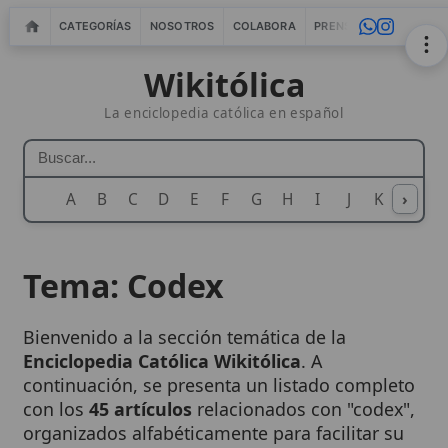
CATEGORÍAS
NOSOTROS
COLABORA
PRENSA
WEBMASTERS
IN
Wikitólica
La enciclopedia católica en español
A
B
C
D
E
F
G
H
I
J
K
›
L
M
N
Tema: Codex
Bienvenido a la sección temática de la
Enciclopedia Católica Wikitólica
. A
continuación, se presenta un listado completo
con los
45 artículos
relacionados con "codex",
organizados alfabéticamente para facilitar su
consulta.