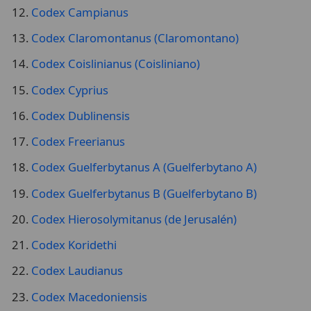
Codex Coislinianus (Coisliniano)
Codex Cyprius
Codex Dublinensis
Codex Freerianus
Codex Guelferbytanus A (Guelferbytano A)
Codex Guelferbytanus B (Guelferbytano B)
Codex Hierosolymitanus (de Jerusalén)
Codex Koridethi
Codex Laudianus
Codex Macedoniensis
Codex Monacensis
Codex Mosquensis I
🙏 Bienvenido a Wikitólica
Codex Mosquensis II
Esta enciclopedia es un recurso privado de referencia sin
Codex Mutinensis
imprimatur
. No sustituye al Catecismo, a la Sagrada