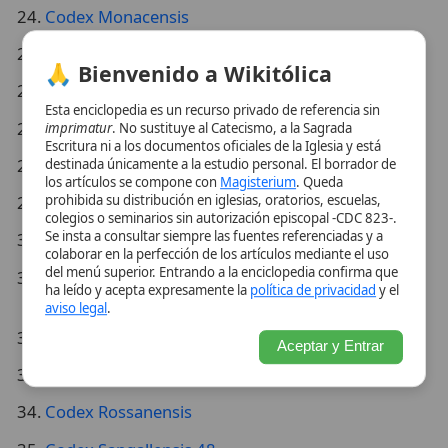
Escritura ni a los documentos oficiales de la Iglesia y está
Codex Nanianus
destinada únicamente a la estudio personal. El borrador de
los artículos se compone con
Magisterium
. Queda
Codex Nitriensis
prohibida su distribución en iglesias, oratorios, escuelas,
colegios o seminarios sin autorización episcopal -CDC 823-.
Se insta a consultar siempre las fuentes referenciadas y a
Codex Petropolitanus
colaborar en la perfección de los artículos mediante el uso
del menú superior. Entrando a la enciclopedia confirma que
Codex Petropolitanus Purpureus (Petropolitano
ha leído y acepta expresamente la
política de privacidad
y el
Purpúreo)
aviso legal
.
Codex Porphyrianus
Aceptar y Entrar
Codex Regius
Codex Rossanensis
Codex Sangallensis 48
Codex Seidelianus I
Codex Seidelianus II
Codex Sinaiticus (Sinaítico)
Codex Sinopensis