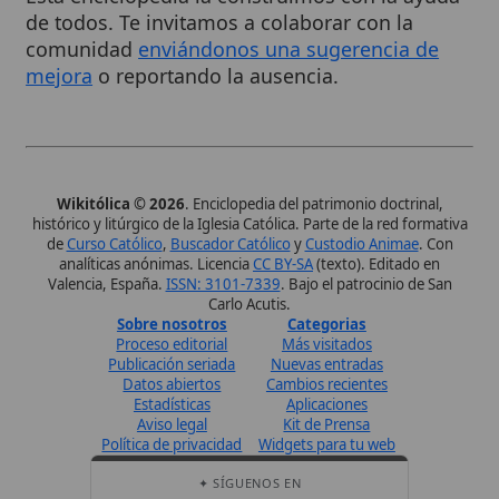
analíticas anónimas. Licencia
CC BY-SA
(texto). Editado en
Valencia, España.
ISSN: 3101-7339
. Bajo el patrocinio de San
Carlo Acutis.
Sobre nosotros
Categorias
Proceso editorial
Más visitados
Publicación seriada
Nuevas entradas
Datos abiertos
Cambios recientes
Estadísticas
Aplicaciones
Aviso legal
Kit de Prensa
Política de privacidad
Widgets para tu web
✦ SÍGUENOS EN
Canal de WhatsApp
Únete · publicación regular
Perfil de Instagram
Síguenos · @wikitolica