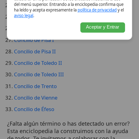
Concilio de Pisa II
Concilio de Toledo II
Concilio de Toledo III
Concilio de Trento
Concilio de Vienne
Concilio de Éfeso
¿Falta algún término o has detectado un error?
Esta enciclopedia la construimos con la ayuda
de todos. Te invitamos a colaborar con la
comunidad
enviándonos una sugerencia de
mejora
o reportando la ausencia.
Wikitólica © 2026
. Enciclopedia del patrimonio doctrinal,