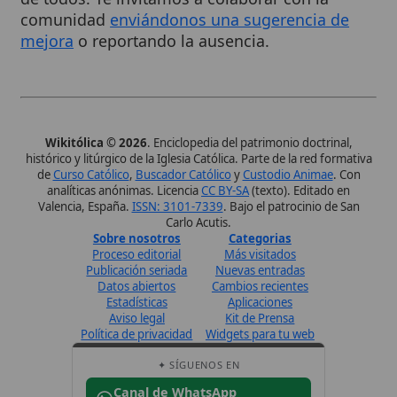
histórico y litúrgico de la Iglesia Católica. Parte de la red formativa
de
Curso Católico
,
Buscador Católico
y
Custodio Animae
. Con
analíticas anónimas. Licencia
CC BY-SA
(texto). Editado en
Valencia, España.
ISSN: 3101-7339
. Bajo el patrocinio de San
Carlo Acutis.
Sobre nosotros
Categorias
Proceso editorial
Más visitados
Publicación seriada
Nuevas entradas
Datos abiertos
Cambios recientes
Estadísticas
Aplicaciones
Aviso legal
Kit de Prensa
Política de privacidad
Widgets para tu web
✦ SÍGUENOS EN
Canal de WhatsApp
Únete · publicación regular
Perfil de Instagram
Síguenos · @wikitolica