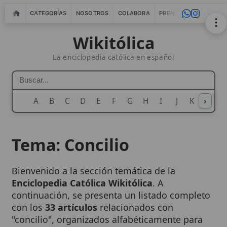
CATEGORÍAS
NOSOTROS
COLABORA
PRENSA
WEBMASTERS
IN
Wikitólica
La enciclopedia católica en español
A
B
C
D
E
F
G
H
I
J
K
›
L
M
N
Tema: Concilio
Bienvenido a la sección temática de la
Enciclopedia Católica Wikitólica
. A
continuación, se presenta un listado completo
con los
33 artículos
relacionados con
"concilio", organizados alfabéticamente para
facilitar su consulta.