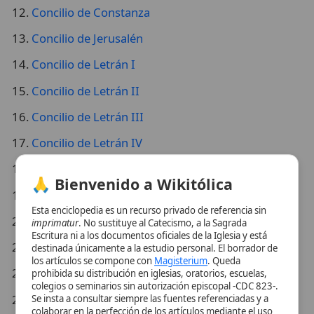
Concilio de Letrán I
Concilio de Letrán II
Concilio de Letrán III
Concilio de Letrán IV
Concilio de Letrán V
🙏 Bienvenido a Wikitólica
Concilio de Lyon I
Esta enciclopedia es un recurso privado de referencia sin
Concilio de Lyon II
imprimatur
. No sustituye al Catecismo, a la Sagrada
Escritura ni a los documentos oficiales de la Iglesia y está
Concilio de Nicea
destinada únicamente a la estudio personal. El borrador de
los artículos se compone con
Magisterium
. Queda
Concilio de Nicea I
prohibida su distribución en iglesias, oratorios, escuelas,
colegios o seminarios sin autorización episcopal -CDC 823-.
Concilio de Nicea II
Se insta a consultar siempre las fuentes referenciadas y a
colaborar en la perfección de los artículos mediante el uso
del menú superior. Entrando a la enciclopedia confirma que
Concilio de Orange I
ha leído y acepta expresamente la
política de privacidad
y el
aviso legal
.
Concilio de Orange II
Concilio de Pavía
Aceptar y Entrar
Concilio de Pisa I