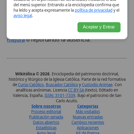
Aceptar y Entrar
comunidad
enviándonos una sugerencia de
mejora
o reportando la ausencia.
Wikitólica © 2026
. Enciclopedia del patrimonio doctrinal,
histórico y litúrgico de la Iglesia Católica. Parte de la red formativa
de
Curso Católico
,
Buscador Católico
y
Custodio Animae
. Con
analíticas anónimas. Licencia
CC BY-SA
(texto). Editado en
Valencia, España.
ISSN: 3101-7339
. Bajo el patrocinio de San
Carlo Acutis.
Sobre nosotros
Categorias
Proceso editorial
Más visitados
Publicación seriada
Nuevas entradas
Datos abiertos
Cambios recientes
Estadísticas
Aplicaciones
Aviso legal
Kit de Prensa
Política de privacidad
Widgets para tu web
✦ SÍGUENOS EN
Canal de WhatsApp
Únete · publicación regular
Perfil de Instagram