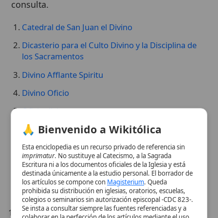
Catedral de San Juan el Divino
Dicasterio para el Culto Divino y la Disciplina de
los Sacramentos
Divino Afflante Spiritu
Divino Oficio
Oficio divino
🙏 Bienvenido a Wikitólica
Orden Agustiniana del Divino Amor
Orden Salvatoriana (Sociedad del Divino Salvador)
Esta enciclopedia es un recurso privado de referencia sin
imprimatur
. No sustituye al Catecismo, a la Sagrada
Orden de Salvatorianos (Sociedad del Divino
Escritura ni a los documentos oficiales de la Iglesia y está
destinada únicamente a la estudio personal. El borrador de
Salvador)
los artículos se compone con
Magisterium
. Queda
prohibida su distribución en iglesias, oratorios, escuelas,
Orden de Sociedad del Verbo Divino
colegios o seminarios sin autorización episcopal -CDC 823-.
Se insta a consultar siempre las fuentes referenciadas y a
Orden del Verbo Divino
colaborar en la perfección de los artículos mediante el uso
del menú superior. Entrando a la enciclopedia confirma que
¿Falta algún término o has detectado un error?
ha leído y acepta expresamente la
política de privacidad
y el
aviso legal
.
Esta enciclopedia la construimos con la ayuda
de todos. Te invitamos a colaborar con la