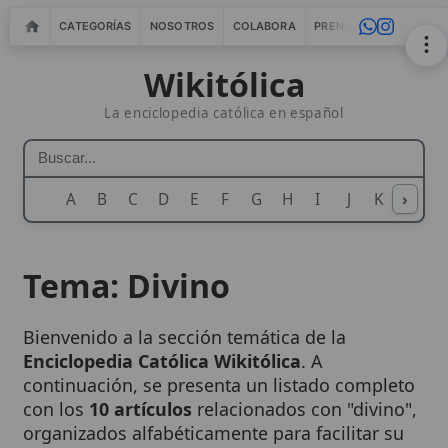
CATEGORÍAS
NOSOTROS
COLABORA
PRENSA
WEBMASTERS
IN
Wikitólica
La enciclopedia católica en español
A
B
C
D
E
F
G
H
I
J
K
›
L
M
N
Tema: Divino
Bienvenido a la sección temática de la
Enciclopedia Católica Wikitólica
. A
continuación, se presenta un listado completo
con los
10 artículos
relacionados con "divino",
organizados alfabéticamente para facilitar su
consulta.