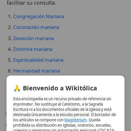
Congregación Mariana
Coronación mariana
Devoción mariana
Doctrina mariana
Espiritualidad mariana
Hermandad mariana
Intercesión mariana
🙏 Bienvenido a Wikitólica
Orden Mariana de la Inmaculada Concepción
Esta enciclopedia es un recurso privado de referencia sin
Piedad mariana
imprimatur
. No sustituye al Catecismo, a la Sagrada
Escritura ni a los documentos oficiales de la Iglesia y está
Santa Mariana de Jesús Paredes
destinada únicamente a la estudio personal. El borrador de
los artículos se compone con
Magisterium
. Queda
Solemnidad mariana
prohibida su distribución en iglesias, oratorios, escuelas,
colegios o seminarios sin autorización episcopal -CDC 823-.
Teología mariana
Se insta a consultar siempre las fuentes referenciadas y a
colaborar en la perfección de los artículos mediante el uso
del menú superior. Entrando a la enciclopedia confirma que
Veneración mariana
ha leído y acepta expresamente la
política de privacidad
y el
aviso legal
.