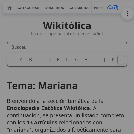
CATEGORÍAS
NOSOTROS
COLABORA
PRENSA
WEBMASTERS
IN
Wikitólica
La enciclopedia católica en español
A
B
C
D
E
F
G
H
I
J
K
›
L
M
N
Tema: Mariana
Bienvenido a la sección temática de la
Enciclopedia Católica Wikitólica
. A
continuación, se presenta un listado completo
con los
13 artículos
relacionados con
"mariana", organizados alfabéticamente para
facilitar su consulta.