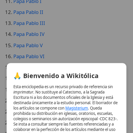
Papa Pablo IV
Papa Pablo V
Papa Pablo VI
Primer viaje misionero de Pablo
🙏 Bienvenido a Wikitólica
San Juan Pablo II
Esta enciclopedia es un recurso privado de referencia sin
San Pablo
imprimatur
. No sustituye al Catecismo, a la Sagrada
Escritura ni a los documentos oficiales de la Iglesia y está
San Pablo Apóstol
destinada únicamente a la estudio personal. El borrador de
los artículos se compone con
Magisterium
. Queda
San Pablo Chong Hasang
prohibida su distribución en iglesias, oratorios, escuelas,
colegios o seminarios sin autorización episcopal -CDC 823-.
San Pablo Miki
Se insta a consultar siempre las fuentes referenciadas y a
colaborar en la perfección de los artículos mediante el uso
San Pablo Miki y compañeros
del menú superior. Entrando a la enciclopedia confirma que
ha leído y acepta expresamente la
política de privacidad
y el
San Pablo VI
aviso legal
.
San Pablo de Tarso (Apóstol)
Aceptar y Entrar
San Pablo de la Cruz