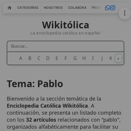
CATEGORÍAS
NOSOTROS
COLABORA
PRENSA
WEBMASTERS
IN
Wikitólica
La enciclopedia católica en español
A
B
C
D
E
F
G
H
I
J
K
›
L
M
N
Tema: Pablo
Bienvenido a la sección temática de la
Enciclopedia Católica Wikitólica
. A
continuación, se presenta un listado completo
con los
32 artículos
relacionados con "pablo",
organizados alfabéticamente para facilitar su
consulta.