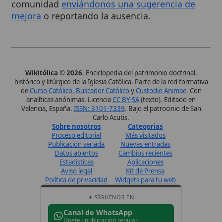
de
Curso Católico
,
Buscador Católico
y
Custodio Animae
. Con
analíticas anónimas. Licencia
CC BY-SA
(texto). Editado en
Valencia, España.
ISSN: 3101-7339
. Bajo el patrocinio de San
Carlo Acutis.
Sobre nosotros
Categorias
Proceso editorial
Más visitados
Publicación seriada
Nuevas entradas
Datos abiertos
Cambios recientes
Estadísticas
Aplicaciones
Aviso legal
Kit de Prensa
Política de privacidad
Widgets para tu web
✦ SÍGUENOS EN
Canal de WhatsApp
Únete · publicación regular
Perfil de Instagram
Síguenos · @wikitolica