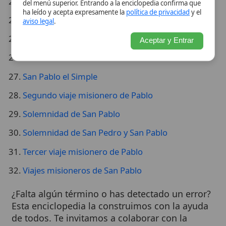
San Pablo el Simple
Segundo viaje misionero de Pablo
Solemnidad de San Pablo
Solemnidad de San Pedro y San Pablo
Tercer viaje misionero de Pablo
Viajes misioneros de San Pablo
¿Falta algún término o has detectado un error?
Esta enciclopedia la construimos con la ayuda
de todos. Te invitamos a colaborar con la
comunidad
enviándonos una sugerencia de
mejora
o reportando la ausencia.
Wikitólica © 2026
. Enciclopedia del patrimonio doctrinal,
histórico y litúrgico de la Iglesia Católica. Parte de la red formativa