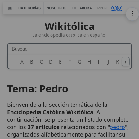
CATEGORÍAS
NOSOTROS
COLABORA
PRENSA
WEBMASTERS
IN
Wikitólica
La enciclopedia católica en español
A
B
C
D
E
F
G
H
I
J
K
›
L
M
N
Tema: Pedro
Bienvenido a la sección temática de la
Enciclopedia Católica Wikitólica
. A
continuación, se presenta un listado completo
con los
37 artículos
relacionados con "
pedro
",
organizados alfabéticamente para facilitar su
consulta.