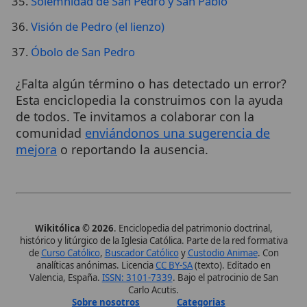
comunidad
enviándonos una sugerencia de
mejora
o reportando la ausencia.
Wikitólica © 2026
. Enciclopedia del patrimonio doctrinal,
histórico y litúrgico de la Iglesia Católica. Parte de la red formativa
de
Curso Católico
,
Buscador Católico
y
Custodio Animae
. Con
analíticas anónimas. Licencia
CC BY-SA
(texto). Editado en
Valencia, España.
ISSN: 3101-7339
. Bajo el patrocinio de San
Carlo Acutis.
Sobre nosotros
Categorias
Proceso editorial
Más visitados
Publicación seriada
Nuevas entradas
Datos abiertos
Cambios recientes
Estadísticas
Aplicaciones
Aviso legal
Kit de Prensa
Política de privacidad
Widgets para tu web
✦ SÍGUENOS EN
Canal de WhatsApp
Únete · publicación regular
Perfil de Instagram