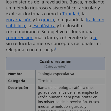
explicar doctrinas como la
Trinidad
, la
encarnación
y la
gracia
, integrando la
tradición
patrística
, la
escolástica
y la filosofía
contemporánea. Su objetivo es lograr una
comprensión
más clara y coherente de la
fe
,
sin reducirla a meros conceptos racionales ni
relegarla a una fe ciega
.
1
Cuadro resumen
[Datos abiertos]
Nombre
Teología especulativa
Categoría
Término
Descripción
Rama de la teología católica que,
guiada por la luz de la fe, emplea la
razón humana para profundizar en
los misterios de la revelación. Busca,
mediante método riguroso y
sistemático, articular y explicar
doctrinas como la
Trinidad
, la
encarnación
y la
gracia
, integrando la
tradición
patrística
, la
escolástica
y la
filosofía contemporánea, sin reducir