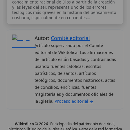
usando fuentes catolicas: escritos
patrísticos, de santos, artículos
teológicos, documentos históricos, actas
de concilios, encíclicas, fuentes
magisteriales y documentos oficiales de
la Iglesia.
Proceso editorial →
Wikitólica © 2026
. Enciclopedia del patrimonio doctrinal,
histórico y litúrgico de la Iglesia Católica. Parte de la red formativa
de
Curso Católico
,
Buscador Católico
y
Custodio Animae
. Con
analíticas anónimas. Licencia
CC BY-SA
(texto). Editado en
Valencia, España.
ISSN: 3101-7339
. Bajo el patrocinio de San
Carlo Acutis.
Sobre nosotros
Categorias
Proceso editorial
Más visitados
Publicación seriada
Nuevas entradas
Datos abiertos
Cambios recientes
Estadísticas
Aplicaciones
Aviso legal
Kit de Prensa
Política de privacidad
Widgets para tu web
✦ SÍGUENOS EN
Canal de WhatsApp