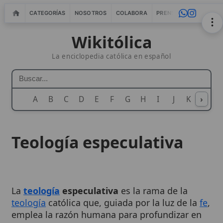
CATEGORÍAS
NOSOTROS
COLABORA
PRENSA
WEBMASTERS
IN
Wikitólica
La enciclopedia católica en español
A
B
C
D
E
F
G
H
I
J
K
›
L
M
N
Teología especulativa
La
teología
especulativa
es la rama de la
teología
católica que, guiada por la luz de la
fe
,
emplea la razón humana para profundizar en
los misterios de la revelación. Busca, mediante
un método riguroso y sistemático, articular y