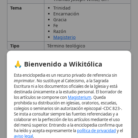
Tipo
Término teológico
Definición y naturaleza
🙏 Bienvenido a Wikitólica
Esta enciclopedia es un recurso privado de referencia sin
Desarrollo histórico
imprimatur
. No sustituye al Catecismo, a la Sagrada
Escritura ni a los documentos oficiales de la Iglesia y está
destinada únicamente a la estudio personal. El borrador de
Principales exponentes
los artículos se compone con
Magisterium
. Queda
prohibida su distribución en iglesias, oratorios, escuelas,
colegios o seminarios sin autorización episcopal -CDC 823-.
Metodología
Se insta a consultar siempre las fuentes referenciadas y a
colaborar en la perfección de los artículos mediante el uso
del menú superior. Entrando a la enciclopedia confirma que
Controversias y desafíos
ha leído y acepta expresamente la
política de privacidad
y el
aviso legal
.
contemporáneos
Aceptar y Entrar
Perspectivas futuras
Citas y referencias
Modificado el 16 de octubre de 2025 •
FideScore™ 7.55
•
Citar este