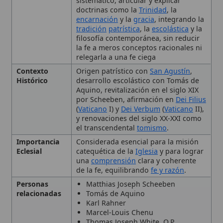
la fe a meros conceptos racionales ni
relegarla a una fe ciega
Contexto
Origen patrístico con
San Agustín
,
Histórico
desarrollo escolástico con Tomás de
Aquino, revitalización en el siglo XIX
por Scheeben, afirmación en
Dei Filius
(
Vaticano
I) y
Dei Verbum
(
Vaticano
II),
y renovaciones del siglo XX-XXI como
el transcendental
tomismo
.
Importancia
Considerada esencial para la misión
Eclesial
catequética de la
Iglesia
y para lograr
una
comprensión
clara y coherente
de la fe, equilibrando
fe y razón
.
Personas
Matthias Joseph Scheeben
relacionadas
Tomás de Aquino
Karl Rahner
Marcel-Louis Chenu
Thomas Joseph White, O.P.
Tema
Trinidad
Encarnación
Gracia
Fe
Razón
Magisterio