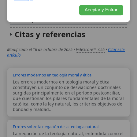
artículo
Errores modernos en teología moral y ética
Los errores modernos en teología moral y ética
constituyen un conjunto de desviaciones doctrinales
surgidas principalmente en el período postconciliar,
que cuestionan los pilares fundamentales de la moral
católica, como la ley natural, los criterios objetivos de
bondad y maldad...
Errores sobre la negación de la teología natural
La negación de la teología natural, entendida como el
conocimiento racional de Dios a partir de la creación
y las leyes del ser, representa uno de los errores
teológicos más graves en la historia del pensamiento
cristiano, especialmente en corrientes...
Autor:
Comité editorial
Artículo supervisado por el Comité
editorial de Wikitólica. Las afirmaciones
del artículo están basadas y contrastadas