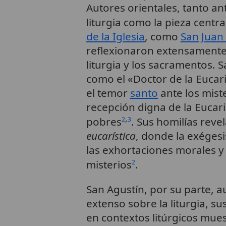
Autores orientales, tanto a
liturgia como la pieza centra
de la Iglesia
, como
San Juan
reflexionaron extensamente 
liturgia y los sacramentos. 
como el «Doctor de la Eucaris
el temor
santo
ante los miste
recepción digna de la Eucari
,
pobres
. Sus homilías rev
2
3
eucarística
, donde la exégesi
las exhortaciones morales y
misterios
.
2
San Agustín, por su parte, 
extenso sobre la liturgia, su
en contextos litúrgicos mue