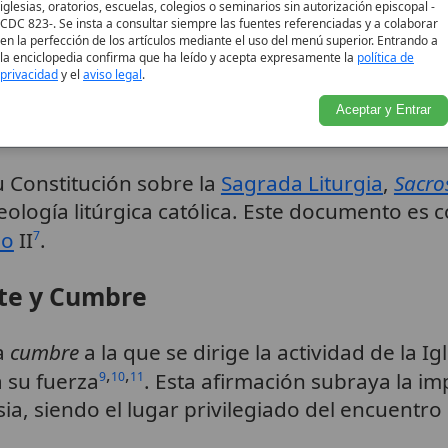
 a un amplio
ressourcement
teológico, que inc
iglesias, oratorios, escuelas, colegios o seminarios sin autorización episcopal -
CDC 823-. Se insta a consultar siempre las fuentes referenciadas y a colaborar
sacramental, y ayudó a desenterrar una tradici
en la perfección de los artículos mediante el uso del menú superior. Entrando a
la enciclopedia confirma que ha leído y acepta expresamente la
política de
isterio Pascual
.
8
privacidad
y el
aviso legal
.
Aceptar y Entrar
o II y
Sacrosanctum Concilium
su Constitución sobre la
Sagrada Liturgia
,
Sacro
teología litúrgica católica. Este documento es 
no
II
.
7
nte y Cumbre
la
cumbre
a la que se dirige la actividad de la Ig
,
,
 su fuerza
. Esta afirmación subraya la imp
9
10
11
esia, siendo el lugar privilegiado del encuentro