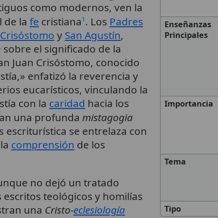
ntiguos como modernos, ven la
l de la
fe
cristiana
. Los
Padres
1
Enseñanzas
 Crisóstomo
y
San Agustín
,
Principales
sobre el significado de la
San Juan Crisóstomo, conocido
tía,» enfatizó la reverencia y
rios eucarísticos, vinculando la
stía con la
caridad
hacia los
Importancia
elan una profunda
mistagogia
s escriturística se entrelaza con
 la
comprensión
de los
Tema
aunque no dejó un tratado
s escritos teológicos y homilías
stran una
Cristo-
eclesiología
Tipo