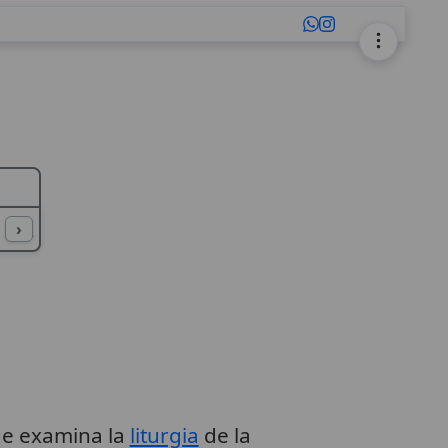
L
M
N
O
P
Q
R
S
T
U
›
ue examina la
liturgia
de la