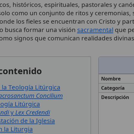
os, históricos, espirituales, pastorales y canó
olo como un conjunto de ritos y ceremonias, 
 donde los fieles se encuentran con Cristo y par
io busca formar una visión
sacramental
que per
s como signos que comunican realidades divinas
 contenido
Nombre
la Teología Litúrgica
Categoría
acrosanctum Concilium
Descripción
ogía Litúrgica
ndi
y
Lex Credendi
ación de la Iglesia
n la Liturgia