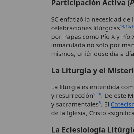
Participación Activa (
P
SC enfatizó la necesidad de 
,
,
celebraciones litúrgicas
14
15
1
por Papas como Pío X y Pío 
inmaculada no solo por ma
mismos, uniéndose día a día
La Liturgia y el Mister
La liturgia es entendida como
,
y resurrección
. De este M
9
10
y sacramentales
. El
Catecism
8
de la Iglesia, Cristo «signif
La Eclesiología Litúrgi