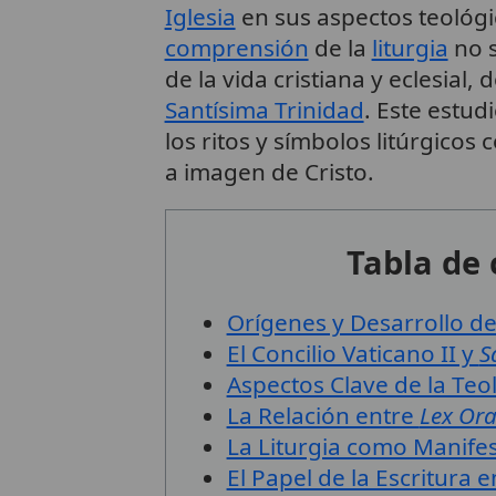
Iglesia
en sus aspectos teológic
comprensión
de la
liturgia
no s
de la vida cristiana y eclesial,
Santísima Trinidad
. Este estud
los ritos y símbolos litúrgico
a imagen de Cristo.
Tabla de
Orígenes y Desarrollo de 
El Concilio Vaticano II y
S
Aspectos Clave de la Teol
La Relación entre
Lex Ora
La Liturgia como Manifest
El Papel de la Escritura e