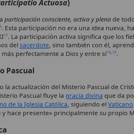
articipatio Actuosa
)
la
participación consciente, activa y plena
de todo
. Esta participación no era una idea nueva, 
6
XI
. La participación activa significa que los fi
17
nos del
sacerdote
, sino también con él, aprend
,
 más perfectamente a Dios y entre sí
.
16
15
io Pascual
 la actualización del Misterio Pascual de Crist
isterio Pascual fluye la
gracia divina
que da po
o de la Iglesia Católica
, siguiendo el
Vaticano
ica y hace presente» principalmente su propio 
ca