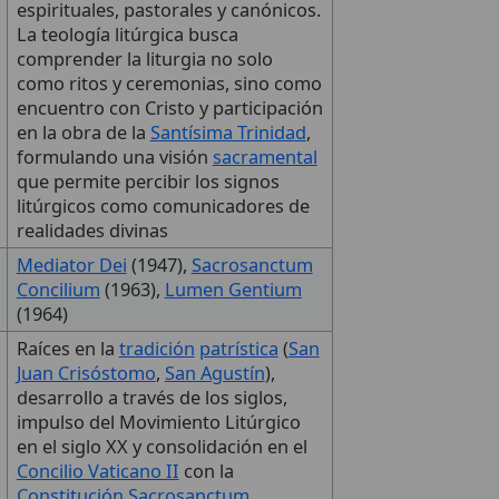
espirituales, pastorales y canónicos.
La teología litúrgica busca
comprender la liturgia no solo
como ritos y ceremonias, sino como
encuentro con Cristo y participación
en la obra de la
Santísima Trinidad
,
formulando una visión
sacramental
que permite percibir los signos
litúrgicos como comunicadores de
realidades divinas
Mediator Dei
(1947),
Sacrosanctum
Concilium
(1963),
Lumen Gentium
(1964)
Raíces en la
tradición
patrística
(
San
Juan Crisóstomo
,
San Agustín
),
desarrollo a través de los siglos,
impulso del Movimiento Litúrgico
en el siglo XX y consolidación en el
Concilio Vaticano II
con la
Constitución Sacrosanctum