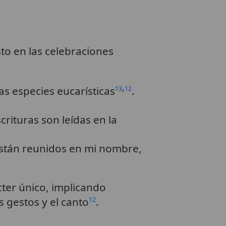
to en las celebraciones
,
as especies eucarísticas
.
13
12
rituras son leídas en la
están reunidos en mi nombre,
cter único, implicando
 gestos y el canto
.
12