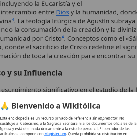
, incluyendo la Eucaristía y el
e intercambio entre
Dios
y la humanidad, donde 
ivina
. La teología litúrgica de Agustín subraya
4
pando la consumación de la creación y la divini
 humanidad por Cristo
. Conceptos como el «Sáb
4
donde el sacrificio de Cristo redefine el signi
rmación de toda la creación para encontrar su
o y su Influencia
 resurgimiento significativo en el estudio de la
ras clave de este movimiento sentaron las ba
🙏 Bienvenido a Wikitólica
 culminaría en el
Concilio Vaticano II
. La
encícl
6
rtante en esta trayectoria de la enseñanza pa
Esta enciclopedia es un recurso privado de referencia sin
imprimatur
. No
n la vida de la Iglesia
.
7
sustituye al Catecismo, a la Sagrada Escritura ni a los documentos oficiales de la
Iglesia y está destinada únicamente a la estudio personal. El borrador de los
artículos se compone con
Magisterium
. Queda prohibida su distribución en