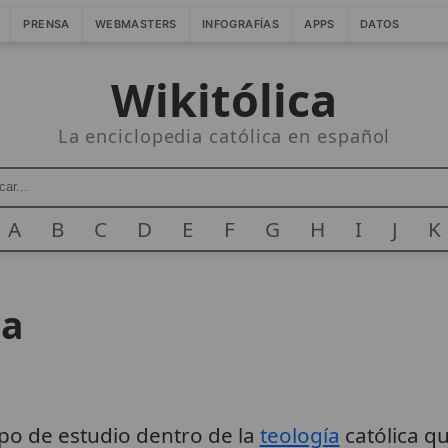
PRENSA
WEBMASTERS
INFOGRAFÍAS
APPS
DATOS
Wikitólica
La enciclopedia católica en español
A
B
C
D
E
F
G
H
I
J
K
ca
po de estudio dentro de la
teología
católica q