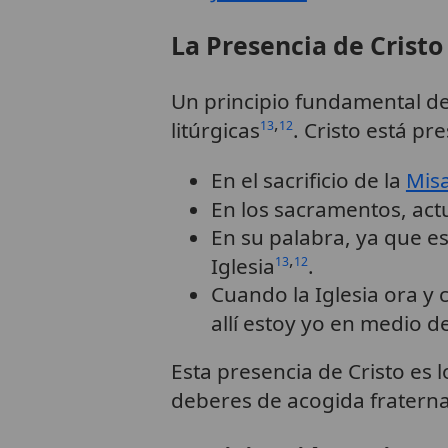
La Presencia de Cristo 
Un principio fundamental de
,
litúrgicas
. Cristo está p
13
12
En el sacrificio de la
Mis
En los sacramentos, ac
En su palabra, ya que es
,
Iglesia
.
13
12
Cuando la Iglesia ora y
allí estoy yo en medio de
Esta presencia de Cristo es 
deberes de acogida fratern