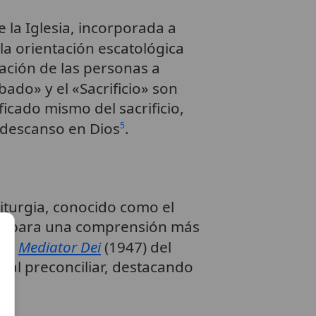
la Iglesia, incorporada a
 la orientación escatológica
zación de las personas a
ado» y el «Sacrificio» son
ficado mismo del sacrificio,
 descanso en Dios
.
5
 liturgia, conocido como el
ses para una comprensión más
ica
Mediator Dei
(1947) del
pal preconciliar, destacando