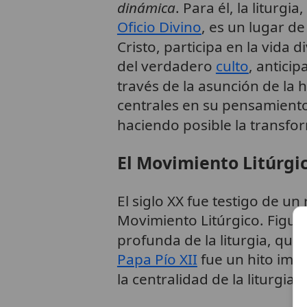
dinámica
. Para él, la liturgia
Oficio Divino
, es un lugar d
Cristo, participa en la vida d
del verdadero
culto
, antici
través de la asunción de la
centrales en su pensamiento, 
haciendo posible la transfo
El Movimiento Litúrgic
El siglo XX fue testigo de un
Movimiento Litúrgico. Figu
profunda de la liturgia, que
Papa Pío XII
fue un hito impo
la centralidad de la liturgia e