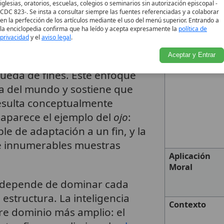
tación
iglesias, oratorios, escuelas, colegios o seminarios sin autorización episcopal -
CDC 823-. Se insta a consultar siempre las fuentes referenciadas y a colaborar
en la perfección de los artículos mediante el uso del menú superior. Entrando a
la enciclopedia confirma que ha leído y acepta expresamente la
política de
ica subraya que el universo no
privacidad
y el
aviso legal
.
s: forma un
cosmos
, un sistema
Aceptar y Entrar
cionan según leyes, y esas
queda de fines. Este enfoque
ca del mundo y sostiene que
resulta conceptualmente
 aparece el ejemplo del
ojo
:
ble de adaptación a un fin, y la
e innumerables muestras
Aplicación
Moral
o depende de dominar cada
 estructura. La inteligencia
Contexto
re dominio más amplio: el