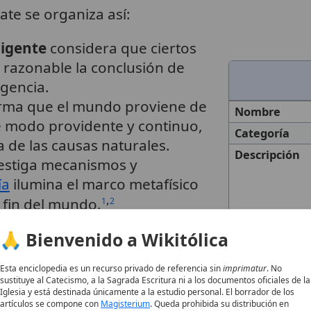
ate se organiza así:
ligente
considera que ciertos
 razonable la conclusión de
igencia.
rma que el mundo proviene de
Nombre
e modo providente y continuo,
Categoría
a de las causas naturales.
Descripción
estiga mecanismos y
ía
ilumina el marco metafísico
,
l fin del mundo.
1
2
🙏 Bienvenido a Wikitólica
 argumento del
Esta enciclopedia es un recurso privado de referencia sin
imprimatur
. No
sustituye al Catecismo, a la Sagrada Escritura ni a los documentos oficiales de la
Iglesia y está destinada únicamente a la estudio personal. El borrador de los
artículos se compone con
Magisterium
. Queda prohibida su distribución en