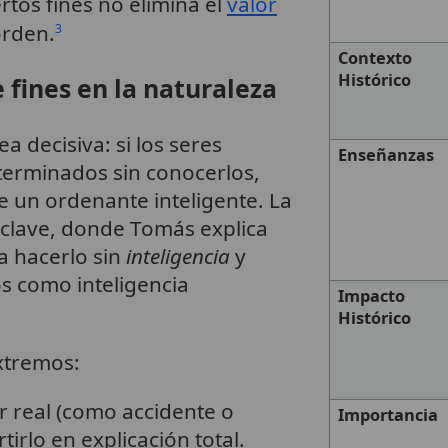
rtos fines no elimina el
valor
orden.
3
Contexto
Histórico
e fines en la naturaleza
a decisiva: si los seres
Enseñanzas
eterminados sin conocerlos,
e un ordenante inteligente. La
 clave, donde Tomás explica
ía hacerlo sin
inteligencia
y
os como inteligencia
Impacto
Histórico
extremos:
r real (como accidente o
Importancia
tirlo en explicación total.