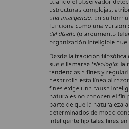
cuando el observador dete
estructuras complejas, atri
una inteligencia
. En su formul
funciona como una versión
del diseño
(o argumento teleo
organización inteligible qu
Desde la tradición filosófica 
suele llamarse
teleología
: la
tendencias a fines y regula
desarrolla esta línea al ra
fines exige una causa inteli
naturales no conocen el fin
parte de que la naturaleza a
determinados de modo const
inteligente fijó tales fines en