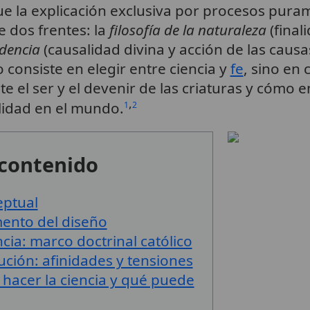
la explicación exclusiva por procesos purame
e dos frentes: la
filosofía de la naturaleza
(final
idencia
(causalidad divina y acción de las caus
o consiste en elegir entre ciencia y
fe
, sino en
 el ser y el devenir de las criaturas y cómo e
,
nalidad en el mundo.
1
2
 contenido
eptual
mento del diseño
cia: marco doctrinal católico
ución: afinidades y tensiones
hacer la ciencia y qué puede