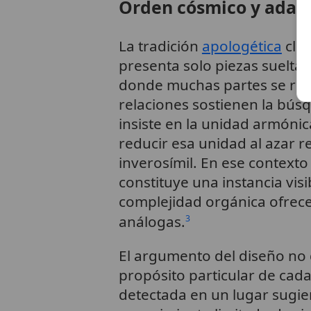
Orden cósmico y adap
La tradición
apologética
clás
presenta solo piezas suelta
donde muchas partes se rela
relaciones sostienen la bús
insiste en la unidad armóni
reducir esa unidad al azar 
inverosímil. En ese contexto
constituye una instancia visi
complejidad orgánica ofrec
análogas.
3
El argumento del diseño n
propósito particular de cada
detectada en un lugar sugie