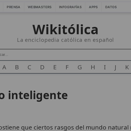
PRENSA
WEBMASTERS
INFOGRAFÍAS
APPS
DATOS
Wikitólica
La enciclopedia católica en español
A
B
C
D
E
F
G
H
I
J
K
o inteligente
stiene que ciertos rasgos del mundo natural 