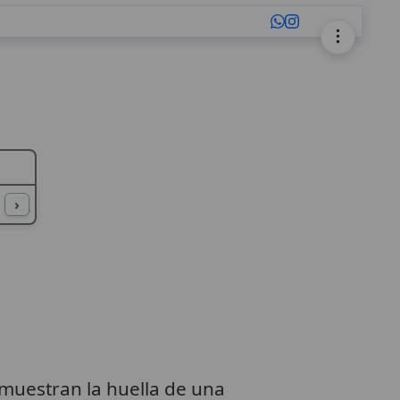
L
M
N
O
P
Q
R
S
T
U
›
muestran la huella de una