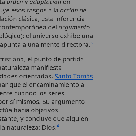
cta
orden
y
adaptación
en
buye esos rasgos a la
acción de
ación clásica, esta inferencia
 contemporánea del
argumento
lógico): el universo exhibe una
e apunta a una mente directora.
3
cristiana, el punto de partida
 naturaleza manifiesta
ridades orientadas.
Santo Tomás
zonar que el encaminamiento a
gente cuando los seres
 por sí mismos. Su argumento
ctúa hacia objetivos
ante, y concluye que alguien
 la naturaleza: Dios.
4