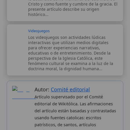
Autor:
Comité editorial
Artículo supervisado por el Comité
editorial de Wikitólica. Las afirmaciones
del artículo están basadas y contrastadas
usando fuentes catolicas: escritos
patrísticos, de santos, artículos
teológicos, documentos históricos, actas
de concilios, encíclicas, fuentes
magisteriales y documentos oficiales de
la Iglesia.
Proceso editorial →
Wikitólica © 2026
. Enciclopedia del patrimonio doctrinal,
histórico y litúrgico de la Iglesia Católica. Parte de la red formativa
de
Curso Católico
,
Buscador Católico
y
Custodio Animae
. Con
analíticas anónimas. Licencia
CC BY-SA
(texto). Editado en
Valencia, España.
ISSN: 3101-7339
. Bajo el patrocinio de San
Carlo Acutis.
Sobre nosotros
Categorias
Proceso editorial
Más visitados
Publicación seriada
Nuevas entradas