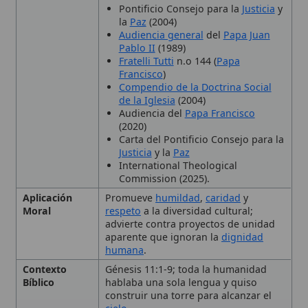
de la Iglesia
(2004)
Audiencia del
Papa Francisco
(2020)
Carta del Pontificio Consejo para la
Justicia
y la
Paz
International Theological
Commission (2025).
Aplicación
Promueve
humildad
,
caridad
y
Moral
respeto
a la diversidad cultural;
advierte contra proyectos de unidad
aparente que ignoran la
dignidad
humana
.
Contexto
Génesis 11:1-9; toda la humanidad
Bíblico
hablaba una sola lengua y quiso
construir una torre para alcanzar el
cielo
.
Enseñanzas
La unidad sin
Dios
es peligrosa
la verdadera unidad se logra en la
diversidad con la guía del Espíritu
Santo
🙏 Bienvenido a Wikitólica
se debe respetar la dignidad y
diversidad cultural.
Esta enciclopedia es un recurso privado de referencia sin
Interpretación
San Agustín
ve la torre como orgullo y
imprimatur
. No sustituye al Catecismo, a la Sagrada
Tradicional
falsa
humildad
; la confusión de
Escritura ni a los documentos oficiales de la Iglesia y está