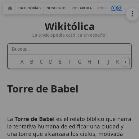
CATEGORÍAS
NOSOTROS
COLABORA
PRENSA
WEBMASTERS
IN
Wikitólica
La enciclopedia católica en español
A
B
C
D
E
F
G
H
I
J
K
›
L
M
N
Torre de Babel
La
Torre de Babel
es el relato bíblico que narra
la tentativa humana de edificar una ciudad y
una torre que alcanzara los cielos, motivada
por el
orgullo
y el deseo de «hacerse un
nombre». El episodio, situado en
Génesis
11: 1-