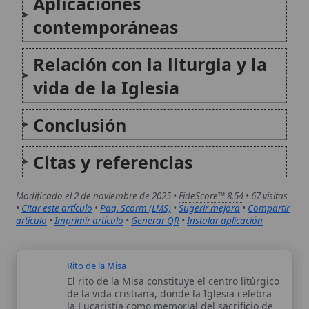
Citas y referencias
Modificado el 2 de noviembre de 2025 •
FideScore™ 8.54
• 67 visitas
•
Citar este artículo
•
Paq. Scorm (LMS)
•
Sugerir mejora
•
Compartir
artículo
•
Imprimir artículo
•
Generar QR
•
Instalar aplicación
Rito de la Misa
El rito de la Misa constituye el centro litúrgico
de la vida cristiana, donde la Iglesia celebra
la Eucaristía como memorial del sacrificio de
Cristo y como fuente y cumbre de la gracia. El
presente artículo describe su origen
histórico...
Videojuegos
Los videojuegos son actividades lúdicas
interactivas que utilizan medios digitales
para ofrecer experiencias narrativas,
educativas o de entretenimiento. Desde la
perspectiva de la Iglesia Católica, este
fenómeno cultural se examina a la luz de la
doctrina moral, la dignidad humana...