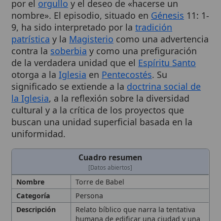
9, ha sido interpretado por la
tradición
patrística
y la
Magisterio
como una advertencia
contra la
soberbia
y como una prefiguración
de la verdadera unidad que el
Espíritu Santo
otorga a la
Iglesia
en
Pentecostés
. Su
significado se extiende a la
doctrina social de
la Iglesia
, a la reflexión sobre la diversidad
cultural y a la crítica de los proyectos que
buscan una unidad superficial basada en la
uniformidad.
Cuadro resumen
[Datos abiertos]
Nombre
Torre de Babel
Categoría
Persona
Descripción
Relato bíblico que narra la tentativa
humana de edificar una ciudad y una
torre que alcanzara los cielos,
motivada por el
orgullo
y el deseo de
“hacerse un nombre”. El episodio,
situado en
Génesis
11:1-9, muestra