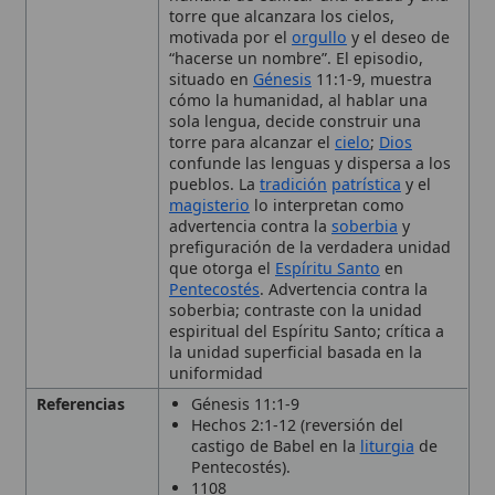
cómo la humanidad, al hablar una
sola lengua, decide construir una
torre para alcanzar el
cielo
;
Dios
confunde las lenguas y dispersa a los
pueblos. La
tradición
patrística
y el
magisterio
lo interpretan como
advertencia contra la
soberbia
y
prefiguración de la verdadera unidad
que otorga el
Espíritu Santo
en
Pentecostés
. Advertencia contra la
soberbia; contraste con la unidad
espiritual del Espíritu Santo; crítica a
la unidad superficial basada en la
uniformidad
Referencias
Génesis 11:1-9
Hechos 2:1-12 (reversión del
castigo de Babel en la
liturgia
de
Pentecostés).
1108
Pontificio Consejo para la
Justicia
y
la
Paz
(2004)
Audiencia general
del
Papa Juan
Pablo II
(1989)
Fratelli Tutti
n.o 144 (
Papa
Francisco
)
Compendio de la Doctrina Social