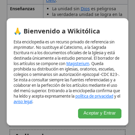
lenguas como medida preventiva para
destinada únicamente a la estudio personal. El borrador de
evitar una unidad destructiva sin Dios.
los artículos se compone con
Magisterium
. Queda
prohibida su distribución en iglesias, oratorios, escuelas,
Tipo
Figura bíblica
colegios o seminarios sin autorización episcopal -CDC 823-.
Se insta a consultar siempre las fuentes referenciadas y a
Contexto bíblico
colaborar en la perfección de los artículos mediante el uso
del menú superior. Entrando a la enciclopedia confirma que
ha leído y acepta expresamente la
política de privacidad
y el
Interpretación patrística
aviso legal
.
Aceptar y Entrar
Enseñanza de la Iglesia
Aplicaciones
contemporáneas
Relación con la liturgia y la
vida de la Iglesia
Conclusión