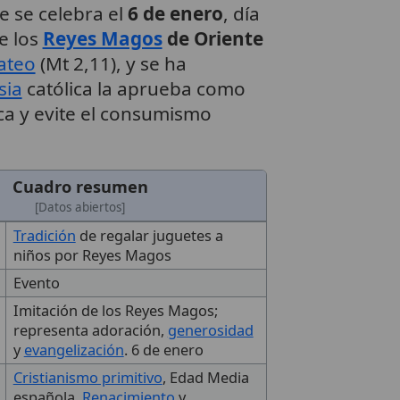
e se celebra el
6 de enero
, día
e los
Reyes Magos
de Oriente
ateo
(Mt 2,11), y se ha
sia
católica la aprueba como
ca y evite el consumismo
Cuadro resumen
[Datos abiertos]
Tradición
de regalar juguetes a
niños por Reyes Magos
Evento
Imitación de los Reyes Magos;
representa adoración,
generosidad
y
evangelización
. 6 de enero
Cristianismo primitivo
, Edad Media
española,
Renacimiento
y