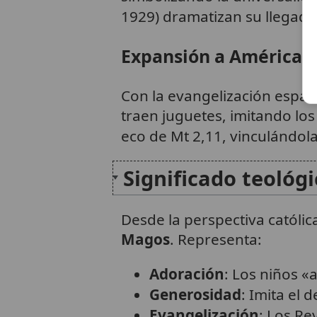
1929) dramatizan su llegada
Expansión a América L
Con la evangelización españo
traen juguetes, imitando lo
eco de Mt 2,11, vinculándol
Significado teológ
Desde la perspectiva católi
Magos
. Representa:
Adoración
: Los niños «
Generosidad
: Imita el
Evangelización
: Los Re