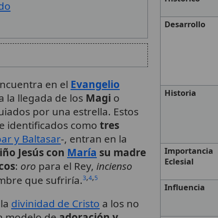
ado
Desarrollo
 encuentra en el
Evangelio
Historia
a la llegada de los
Magi
o
iados por una estrella. Estos
e identificados como
tres
ar y Baltasar
-, entran en la
iño Jesús con
María
su madre
Importancia
Eclesial
cos
:
oro
para el Rey,
incienso
,
,
bre que sufriría.
3
4
5
Influencia
 la
divinidad de Cristo
a los no
un modelo de
adoración y