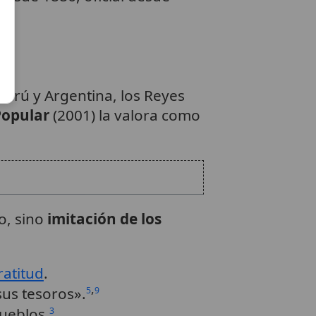
 Perú y Argentina, los Reyes
Popular
(2001) la valora como
o, sino
imitación de los
ratitud
.
,
sus tesoros».
5
9
pueblos.
3