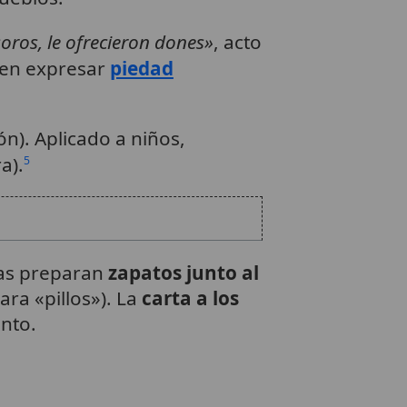
oros, le ofrecieron dones»
, acto
ben expresar
piedad
ión). Aplicado a niños,
a).
5
lias preparan
zapatos junto al
ara «pillos»). La
carta a los
nto.