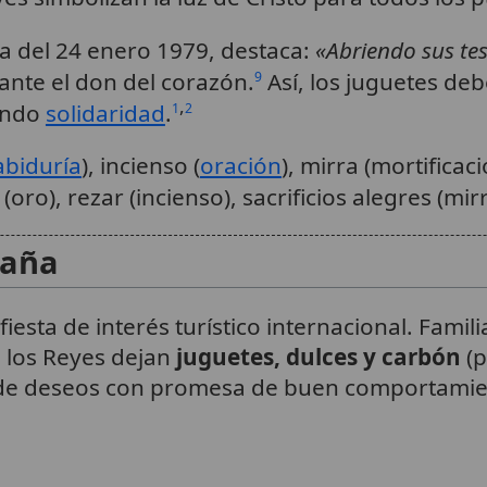
ia del 24 enero 1979, destaca:
«Abriendo sus tes
nte el don del corazón.
Así, los juguetes de
9
,
iendo
solidaridad
.
1
2
abiduría
), incienso (
oración
), mirra (mortificac
(oro), rezar (incienso), sacrificios alegres (mirr
paña
fiesta de interés turístico internacional. Fami
 los Reyes dejan
juguetes, dulces y carbón
(p
 pide deseos con promesa de buen comportamie