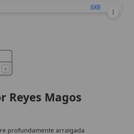
L
M
N
O
P
Q
R
S
T
U
›
por Reyes Magos
re profundamente arraigada