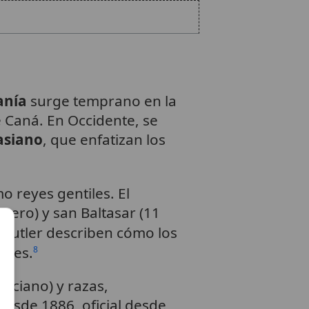
anía
surge temprano en la
 Caná. En Occidente, se
asiano
, que enfatizan los
 reyes gentiles. El
enero) y san Baltasar (11
 Butler describen cómo los
eles.
8
nciano) y razas,
desde 1886, oficial desde