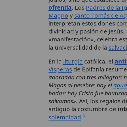
ofrenda
. Los
Padres de la Ig
Magno
y
santo Tomás de A
interpretan estos dones com
divinidad y pasión de Jesús.
«manifestación», celebra es
la universalidad de la
salvac
En la
liturgia
católica, el
ant
Vísperas
de Epifanía resum
adornada con tres milagros: h
Magos al pesebre; hoy el
agua
bodas; hoy Cristo fue bautiza
salvamos»
. Así, los regalos
antiguo la costumbre de
in
solemnidad
.
3