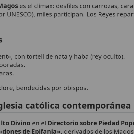
 Magos
es el clímax: desfiles con carrozas, car
por UNESCO), miles participan. Los Reyes repa
s
ient», con tortell de nata y haba (rey oculto).
mboradas.
aras.
klore, bendecidas por obispos.
Iglesia católica contemporánea
lto Divino
en el
Directorio sobre Piedad Pop
«dones de Epifanía»
, derivados de los Magos