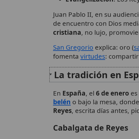
Juan Pablo II, en su audienc
de encuentro con Dios media
cristiana
, no lujo, promov
San Gregorio
explica: oro (
s
fomenta
virtudes
: compartir 
La tradición en Es
En
España
, el
6 de enero
es 
belén
o bajo la mesa, donde
Reyes
, escrita días antes,
Cabalgata de Reyes