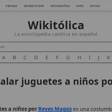
PRENSA
WEBMASTERS
INFOGRAFÍAS
APPS
DATOS
Wikitólica
La enciclopedia católica en español
A
B
C
D
E
F
G
H
I
J
K
galar juguetes a niños 
tes a niños por
Reyes Magos
es una costumb