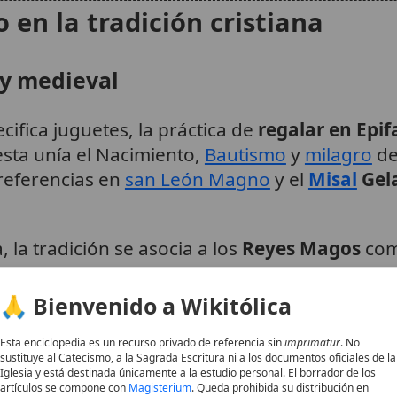
o en la tradición cristiana
a y medieval
cifica juguetes, la práctica de
regalar en Epif
iesta unía el Nacimiento,
Bautismo
y
milagro
de
 referencias en
san León Magno
y el
Misal
Gel
 la tradición se asocia a los
Reyes Magos
como
iona a san Gaspar (1 enero),
san Melchor
(6 
,
lonia refuerzan su culto.
Textos como los de
4
7
🙏 Bienvenido a Wikitólica
tiles ofreciendo presentes, modelo para los fi
Esta enciclopedia es un recurso privado de referencia sin
imprimatur
. No
sustituye al Catecismo, a la Sagrada Escritura ni a los documentos oficiales de la
lariza la idea de
tres edades
(joven, maduro, a
Iglesia y está destinada únicamente a la estudio personal. El borrador de los
ad. En España, cabalgatas como la de Madrid (
artículos se compone con
Magisterium
. Queda prohibida su distribución en