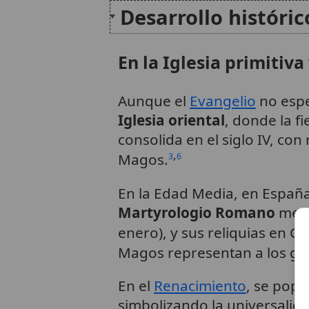
Desarrollo históric
En la Iglesia primitiv
Aunque el
Evangelio
no espe
Iglesia oriental
, donde la f
consolida en el siglo IV, con
,
Magos.
3
6
En la Edad Media, en España,
Martyrologio Romano
menc
enero), y sus reliquias en Co
Magos representan a los gen
En el
Renacimiento
, se popu
simbolizando la universalid