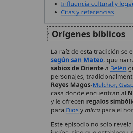
Influencia cultural y leg
Citas y referencias
Orígenes bíblicos
La raíz de esta tradición se
según san Mateo
, que narr
sabios de Oriente
a
Belén
gu
personajes, tradicionalment
Reyes Magos
-
Melchor, Gasp
casa donde encuentran al
N
y le ofrecen
regalos simbóli
para
Dios
y
mirra
para el hom
Este episodio no solo revela
judíos, sino que establece 