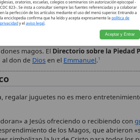
iglesias, oratorios, escuelas, colegios o seminarios sin autorización episcopal -
, culminando en regalos a niños.
8
CDC 823-. Se insta a consultar siempre las fuentes referenciadas y a colaborar
en la perfección de los artículos mediante el uso del menú superior. Entrando a
la enciclopedia confirma que ha leído y acepta expresamente la
política de
atina
privacidad
y el
aviso legal
.
Aceptar y Entrar
la, la tradición cruza el Atlántico. En México,
s dones magos. El
Directorio sobre la Piedad 
a al don de
Dios
en el
Emmanuel
.
1
ico
ca, regalar juguetes no es mero entretenimient
adoran» a Jesús ofreciendo o recibiendo con
g
 desprendimiento de los Magos, que abrieron «
yes simbolizan la luz de Cristo para todos los 