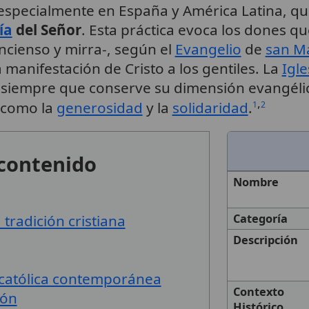
especialmente en España y América Latina, qu
ía
del Señor
. Esta práctica evoca los dones qu
incienso y mirra-, según el
Evangelio
de
san M
 manifestación de Cristo a los gentiles. La
Igle
 siempre que conserve su dimensión evangéli
,
 como la
generosidad
y la
solidaridad
.
1
2
 contenido
Nombre
 tradición cristiana
Categoría
Descripción
a católica contemporánea
Contexto
ión
Histórico