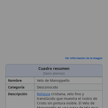
Ver información de la imagen
Cuadro resumen
[Datos abiertos]
Nombre
Velo de Manoppello
Categoría
Desconocido
Descripción
Reliquia
cristiana, velo fino y
translúcido que muestra el rostro de
Cristo sin pintura visible. El Velo de
Manoppello es una pieza de tela muy
fina y traslúcida, custodiada en la
localidad italiana de Manoppello, que
presenta la imagen frontal del rostro
de Cristo con los rasgos típicos de la
iconografía pasional. La imagen
aparece sin colores aplicados y su
visibilidad varía con la
iluminación
, lo
que alimenta el debate sobre su
origen y naturaleza
Autoridad
Dicasterio
de la Doctrina de la
Fe
Eclesiástica
Contexto
Documentado a partir del siglo XVII;
Histórico
su veneración se vinculó