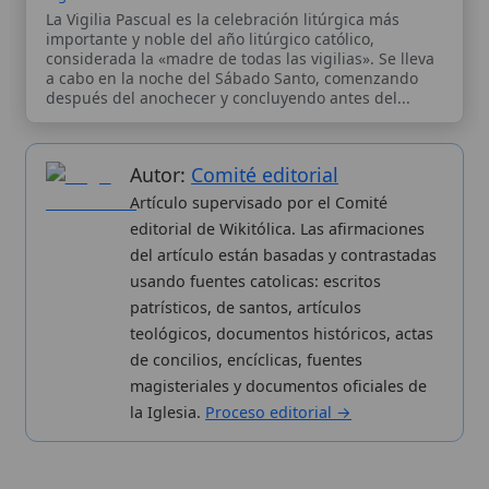
analíticas anónimas. Licencia
CC BY-SA
(texto). Editado en
Valencia, España.
ISSN: 3101-7339
. Bajo el patrocinio de San
Carlo Acutis.
Sobre nosotros
Categorias
Proceso editorial
Más visitados
Publicación seriada
Nuevas entradas
Datos abiertos
Cambios recientes
Estadísticas
Aplicaciones
Aviso legal
Kit de Prensa
Política de privacidad
Widgets para tu web
✦ SÍGUENOS EN
Canal de WhatsApp
Únete · publicación regular
Perfil de Instagram
Síguenos · @wikitolica