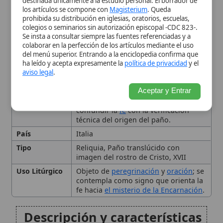
imagen del rostro de Cristo, XVII
Uso Litúrgico
Objeto de
peregrinación
y
oración
; se
contempla como signo que orienta la
fe hacia
el misterio de la Encarnación
.
Descripción y características
del velo
La devoción a la Verónica y
el «rostro verdadero»
Historia del Velo de
Manoppello (siglo XVII)
El debate histórico sobre la
«Verónica»: identificación
posible y límites