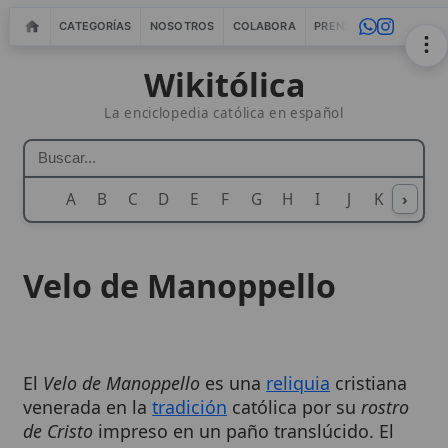
CATEGORÍAS
NOSOTROS
COLABORA
PRENSA
WEBMASTERS
IN
Wikitólica
La enciclopedia católica en español
A
B
C
D
E
F
G
H
I
J
K
›
L
M
N
Velo de Manoppello
El
Velo de Manoppello
es una
reliquia
cristiana
venerada en la
tradición
católica por su
rostro
de Cristo
impreso en un paño translúcido. El
interés eclesial y cultural del velo crece por su
vinculación con la antigua
devoción
a la