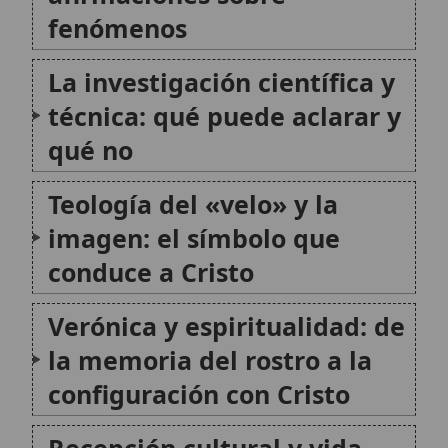
Recepción cultural y vida
devocional
Conclusión
Citas y referencias
Modificado el 17 de julio de 2026 •
FideScore™ 8.53
•
Citar este
artículo
•
Paq. Scorm (LMS)
•
Sugerir mejora
•
Compartir artículo
•
Imprimir artículo
•
Generar QR
•
Instalar aplicación
Imposición del velo
La imposición del velo es un gesto litúrgico mediante
el cual la Iglesia entrega el velo sagrado como
insignia de la consagración, vinculada a la vocación
de las vírgenes consagradas. Este rito expresa el
desposorio espiritual con Cristo, la pertenencia...
Vigilia Pascual