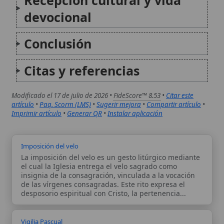
La Vigilia Pascual es la celebración litúrgica más
importante y noble del año litúrgico católico,
considerada la «madre de todas las vigilias». Se lleva
a cabo en la noche del Sábado Santo, comenzando
después del anochecer y concluyendo antes del...
Autor:
Comité editorial
Artículo supervisado por el Comité
editorial de Wikitólica. Las afirmaciones
del artículo están basadas y contrastadas
usando fuentes catolicas: escritos
patrísticos, de santos, artículos
teológicos, documentos históricos, actas
de concilios, encíclicas, fuentes
magisteriales y documentos oficiales de
la Iglesia.
Proceso editorial →
Wikitólica © 2026
. Enciclopedia del patrimonio doctrinal,
histórico y litúrgico de la Iglesia Católica. Parte de la red formativa
de
Curso Católico
,
Buscador Católico
y
Custodio Animae
. Con