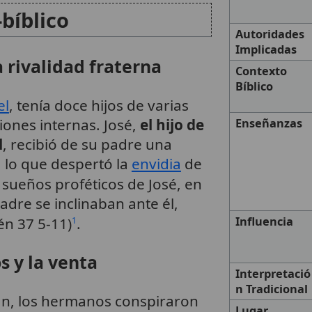
bíblico
Autoridades
Implicadas
a rivalidad fraterna
Contexto
Bíblico
el
, tenía doce hijos de varias
iones internas. José,
el hijo de
Enseñanzas
l
, recibió de su padre una
, lo que despertó la
envidia
de
 sueños proféticos de José, en
dre se inclinaban ante él,
én 37 5-11)
.
Influencia
1
s y la venta
Interpretació
n Tradicional
án, los hermanos conspiraron
Lugar