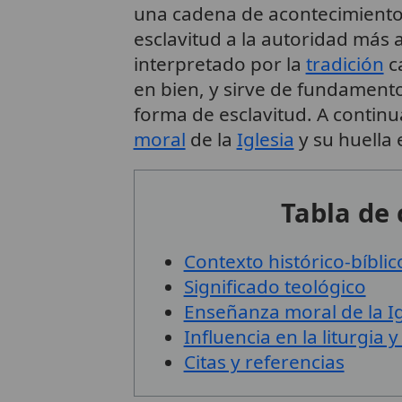
una cadena de acontecimientos
esclavitud a la autoridad más a
interpretado por la
tradición
c
en bien, y sirve de fundamento
forma de esclavitud. A continua
moral
de la
Iglesia
y su huella 
Tabla de
Contexto histórico-bíblic
Significado teológico
Enseñanza moral de la Ig
Influencia en la liturgia y
Citas y referencias