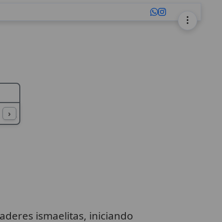
L
M
N
O
P
Q
R
S
T
U
›
deres ismaelitas, iniciando