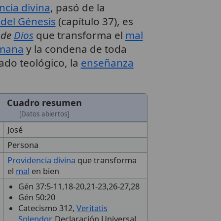
ncia divina
, pasó de la
 del Génesis
(capítulo 37), es
 de
Dios
que transforma el
mal
umana
y la condena de toda
cado teológico, la
enseñanza
Cuadro resumen
[Datos abiertos]
José
Persona
Providencia divina
que transforma
el
mal
en bien
Gén 37:5-11,18-20,21-23,26-27,28
Gén 50:20
Catecismo 312,
Veritatis
Splendor
, Declaración Universal