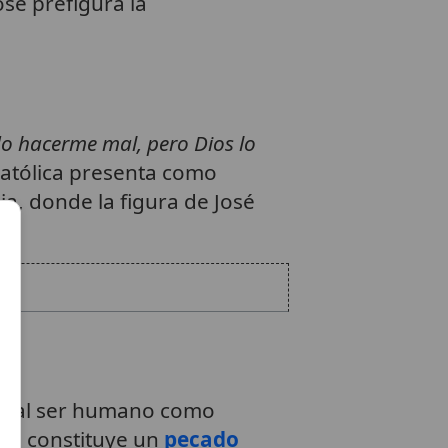
José prefigura la
o hacerme mal, pero Dios lo
atólica presenta como
rgia, donde la figura de José
tar al ser humano como
as constituye un
pecado