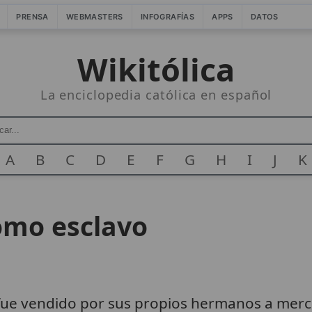
PRENSA
WEBMASTERS
INFOGRAFÍAS
APPS
DATOS
Wikitólica
La enciclopedia católica en español
A
B
C
D
E
F
G
H
I
J
K
omo esclavo
 fue vendido por sus propios hermanos a merca