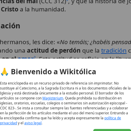
ncias del mal
(CCC 312)
, y que la historia de 
 Cristo
a la humanidad.
iación
hermanos, les dice: «
No temáis; ¿habéis pensad
rando una
actitud de perdón
que la
tradición
c
 en el
amor
. Esta actitud se refleja en la litu
2
idad fraterna
y la
paz
.
🙏 Bienvenido a Wikitólica
 la Iglesia
Esta enciclopedia es un recurso privado de referencia sin
imprimatur
. No
sustituye al Catecismo, a la Sagrada Escritura ni a los documentos oficiales de la
Iglesia y está destinada únicamente a la estudio personal. El borrador de los
artículos se compone con
Magisterium
. Queda prohibida su distribución en
trina católica
iglesias, oratorios, escuelas, colegios o seminarios sin autorización episcopal -
CDC 823-. Se insta a consultar siempre las fuentes referenciadas y a colaborar
en la perfección de los artículos mediante el uso del menú superior. Entrando a
la enciclopedia confirma que ha leído y acepta expresamente la
política de
rohíbe la esclavitud y cualquier forma de tra
privacidad
y el
aviso legal
.
ndor
se recalca que la compra-venta de person