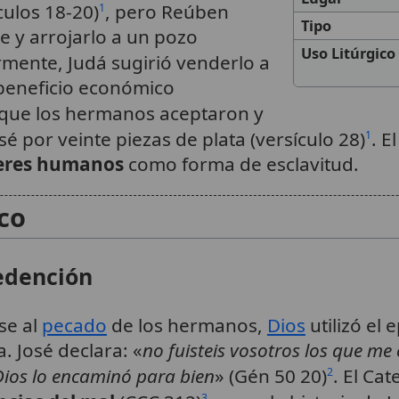
culos 18-20)
, pero Reúben
1
Tipo
 y arrojarlo a un pozo
Uso Litúrgico
rmente, Judá sugirió venderlo a
 beneficio económico
n que los hermanos aceptaron y
é por veinte piezas de plata (versículo 28)
. E
1
seres humanos
como forma de esclavitud.
ico
redención
se al
pecado
de los hermanos,
Dios
utilizó el
. José declara: «
no fuisteis vosotros los que me 
ios lo encaminó para bien
» (Gén 50 20)
. El Ca
2
3