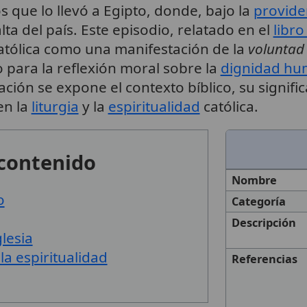
 que lo llevó a Egipto, donde, bajo la
provide
lta del país. Este episodio, relatado en el
libro
atólica como una manifestación de la
voluntad
 para la reflexión moral sobre la
dignidad h
ción se expone el contexto bíblico, su signifi
en la
liturgia
y la
espiritualidad
católica.
 contenido
Nombre
o
Categoría
Descripción
lesia
 la espiritualidad
Referencias