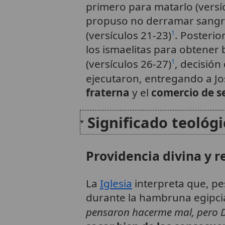
primero para matarlo (versí
propuso no derramar sangre
(versículos 21-23)
. Posterio
1
los ismaelitas para obtener
(versículos 26-27)
, decisió
1
ejecutaron, entregando a Jos
fraterna
y el
comercio de 
Significado teológ
Providencia divina y 
La
Iglesia
interpreta que, pe
durante la hambruna egipcia
pensaron hacerme mal, pero D