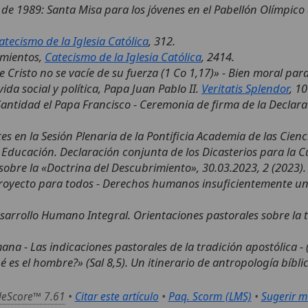
 de 1989: Santa Misa para los jóvenes en el Pabellón Olímpico 
atecismo de la Iglesia Católica
, 312.
amientos,
Catecismo de la Iglesia Católica
, 2414.
e Cristo no se vacíe de su fuerza (1 Co 1,17)» - Bien moral para
ida social y política, Papa Juan Pablo II.
Veritatis Splendor
, 1
antidad el Papa Francisco - Ceremonia de firma de la Declarac
es en la Sesión Plenaria de la Pontificia Academia de las Cienci
a Educación. Declaración conjunta de los Dicasterios para la C
sobre la «Doctrina del Descubrimiento», 30.03.2023, 2 (2023).
proyecto para todos - Derechos humanos insuficientemente un
Desarrollo Humano Integral. Orientaciones pastorales sobre la
ana - Las indicaciones pastorales de la tradición apostólica - 
é es el hombre?» (Sal 8,5). Un itinerario de antropología bíbli
deScore™ 7.61
•
Citar este artículo
•
Paq. Scorm (LMS)
•
Sugerir m