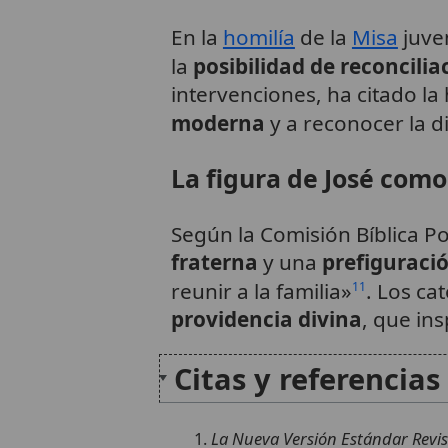
En la
homilía
de la
Misa
juven
la
posibilidad de reconcili
intervenciones, ha citado la
moderna
y a reconocer la 
La figura de José com
Según la Comisión Bíblica Pon
fraterna
y una
prefiguració
reunir a la familia»
. Los ca
11
providencia divina
, que ins
Citas y referencias
La Nueva Versión Estándar Revisa