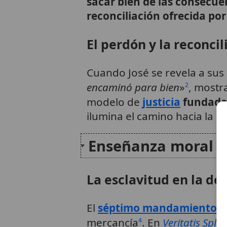
sacar bien de las consecue
reconciliación ofrecida por
El perdón y la reconcil
Cuando José se revela a sus 
encaminó para bien
»
, most
2
modelo de
justicia
fundada
ilumina el camino hacia la
un
Enseñanza moral de
La esclavitud en la doc
El
séptimo mandamiento
p
mercancía
. En
Veritatis Sple
4