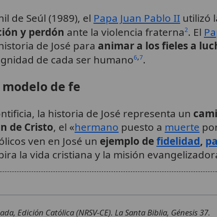
il de Seúl (1989), el
Papa Juan Pablo II
utilizó 
ación y perdón
ante la violencia fraterna
. El
Pa
2
 historia de José para
animar a los fieles a lu
,
dignidad de cada ser humano
.
6
7
o modelo de fe
tificia, la historia de José representa un
cami
n de Cristo
, el «
hermano
puesto a
muerte
po
tólicos ven en José un
ejemplo de
fidelidad
,
pa
pira la vida cristiana y la misión evangelizador
da, Edición Católica (NRSV-CE). La Santa Biblia, Génesis 37.