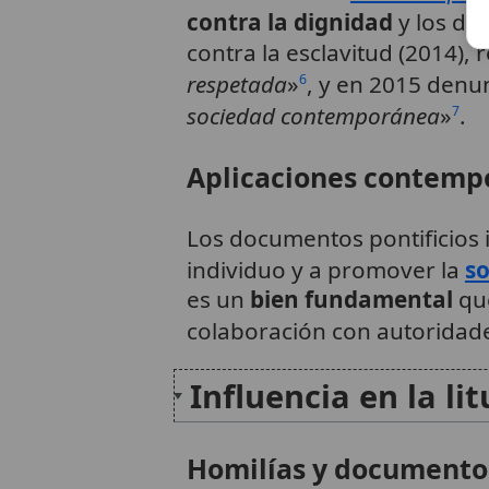
contra la dignidad
y los de
contra la esclavitud (2014),
respetada
»
, y en 2015 denu
6
sociedad contemporánea
»
.
7
Aplicaciones contempo
Los documentos pontificios 
individuo y a promover la
so
es un
bien fundamental
que
colaboración con autoridades
Influencia en la lit
Homilías y documento