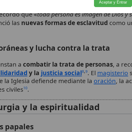
Aceptar y Entrar
rechos fundamentales
. El
Papa Francisco
, al 
5
 recordó que «
toda persona es imagen de Dios y s
nció las
nuevas formas de esclavitud
como u
ráneas y lucha contra la trata
instan a
combatir la trata de personas
, a re
,
lidaridad
y la
justicia social
. El
magisterio
s
8
9
 la Iglesia defiende mediante la
oración
, la 
 civiles
.
10
urgia y la espiritualidad
s papales