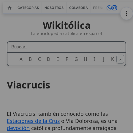
CATEGORÍAS
NOSOTROS
COLABORA
PRENSA
WEBMASTERS
IN
Wikitólica
La enciclopedia católica en español
A
B
C
D
E
F
G
H
I
J
K
›
L
M
N
Viacrucis
El Viacrucis, también conocido como las
Estaciones de la Cruz
o Vía Dolorosa, es una
devoción
católica profundamente arraigada
que conmemora la Pasión y
muerte
de
Jesucristo
. Consiste en meditar sobre catorce