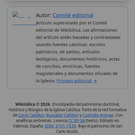
Valencia, España.
ISSN: 3101-7339
. Bajo el patrocinio de San
Carlo Acutis.
Sobre nosotros
Categorias
Proceso editorial
Más visitados
Publicación seriada
Nuevas entradas
Datos abiertos
Cambios recientes
Estadísticas
Aplicaciones
Aviso legal
Kit de Prensa
Política de privacidad
Widgets para tu web
✦ SÍGUENOS EN
Canal de WhatsApp
Únete · publicación regular
Perfil de Instagram
Síguenos · @wikitolica