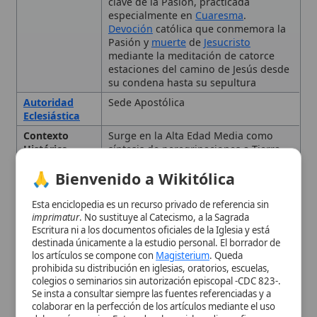
Santa; los primeros antecedentes
🙏 Bienvenido a Wikitólica
incluyen capillas en el
monasterio
de
San Stefano (siglo V) y la ruta "Vía
Sacra" de los siglos XII-XIV. La forma
Esta enciclopedia es un recurso privado de referencia sin
actual de catorce estaciones se
imprimatur
. No sustituye al Catecismo, a la Sagrada
consolidó en la primera mitad del
Escritura ni a los documentos oficiales de la Iglesia y está
siglo XVII, difundida por
San
destinada únicamente a la estudio personal. El borrador de
los artículos se compone con
Magisterium
. Queda
Leonardo de Porto Maurizio
y
prohibida su distribución en iglesias, oratorios, escuelas,
aprobada por la Sede Apostólica.
colegios o seminarios sin autorización episcopal -CDC 823-.
Desarrollo
De peregrinaciones físicas a
Se insta a consultar siempre las fuentes referenciadas y a
representación simbólica en iglesias;
colaborar en la perfección de los artículos mediante el uso
difusión en el siglo XVII; enriquecida
del menú superior. Entrando a la enciclopedia confirma que
con indulgencias y variantes
ha leído y acepta expresamente la
política de privacidad
y el
aprobadas por la
autoridad
aviso legal
.
eclesiástica
.
Aceptar y Entrar
Fecha
Primera mitad del siglo XVII
Indulgencias
Concedidas por la Sede Apostólica.
Lugar de
Coliseo,
Roma
Práctica
Destacada
Número de
Catorce
Estaciones
Origen
Tierra Santa; Alta Edad Media