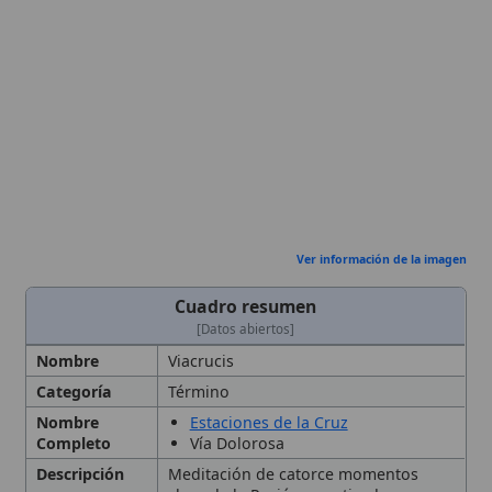
Ver información de la imagen
Cuadro resumen
[Datos abiertos]
Nombre
Viacrucis
Categoría
Término
Nombre
Estaciones de la Cruz
Completo
Vía Dolorosa
Descripción
Meditación de catorce momentos
clave de la Pasión, practicada
especialmente en
Cuaresma
.
Devoción
católica que conmemora la
Pasión y
muerte
de
Jesucristo
mediante la meditación de catorce
estaciones del camino de Jesús desde
su condena hasta su sepultura
Autoridad
Sede Apostólica
Eclesiástica
Contexto
Surge en la Alta Edad Media como
Histórico
síntesis de peregrinaciones a Tierra