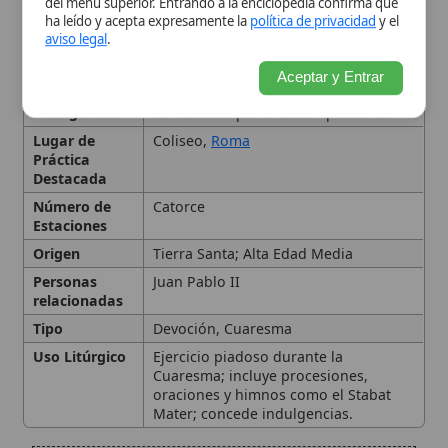
Personas
Juan Pablo II
relacionadas
Tipo
Devoción, Cuaresma
Uso Litúrgico
Ejercicio piadoso durante la
Cuaresma; incluye procesiones,
oraciones y himnos como el Stabat
Mater; concede indulgencias.
Origen y Desarrollo Histórico
Significado Litúrgico y
Espiritual
Estructura y Estaciones
Tradicionales
Prácticas Devocionales y
Variaciones