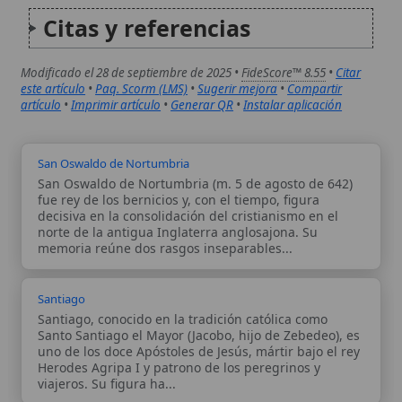
Santo Santiago el Mayor (Jacobo, hijo de Zebedeo), es
uno de los doce Apóstoles de Jesús, mártir bajo el rey
Herodes Agripa I y patrono de los peregrinos y
viajeros. Su figura ha...
Autor:
Comité editorial
Artículo supervisado por el Comité
editorial de Wikitólica. Las afirmaciones
del artículo están basadas y contrastadas
usando fuentes catolicas: escritos
patrísticos, de santos, artículos
teológicos, documentos históricos, actas
de concilios, encíclicas, fuentes
magisteriales y documentos oficiales de
la Iglesia.
Proceso editorial →
Wikitólica © 2026
. Enciclopedia del patrimonio doctrinal,
histórico y litúrgico de la Iglesia Católica. Parte de la red formativa
de
Curso Católico
,
Buscador Católico
y
Custodio Animae
. Con
analíticas anónimas. Licencia
CC BY-SA
(texto). Editado en