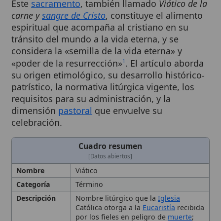
espiritual que acompaña al cristiano en su
tránsito del mundo a la vida eterna, y se
considera la «semilla de la vida eterna» y
«poder de la resurrección»
. El artículo aborda
1
su origen etimológico, su desarrollo histórico-
patrístico, la normativa litúrgica vigente, los
requisitos para su administración, y la
dimensión
pastoral
que envuelve su
celebración.
Cuadro resumen
[Datos abiertos]
Nombre
Viático
Categoría
Término
Descripción
Nombre litúrgico que la
Iglesia
Católica otorga a la
Eucaristía
recibida
por los fieles en peligro de
muerte
;
constituye el alimento espiritual que
acompaña al cristiano al tránsito del
mundo a la vida eterna. Semilla de la
vida eterna y poder de la
resurrección; sustento espiritual para