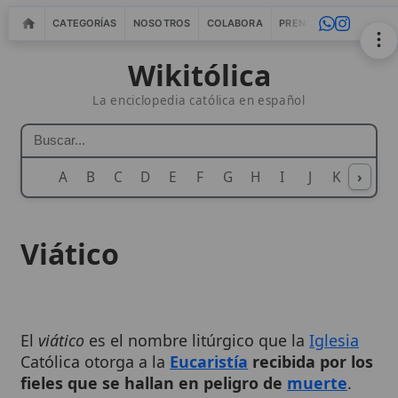
CATEGORÍAS
NOSOTROS
COLABORA
PRENSA
WEBMASTERS
IN
Wikitólica
La enciclopedia católica en español
A
B
C
D
E
F
G
H
I
J
K
›
L
M
N
Viático
El
viático
es el nombre litúrgico que la
Iglesia
Católica otorga a la
Eucaristía
recibida por los
fieles que se hallan en peligro de
muerte
.
Este
sacramento
, también llamado
Viático de la
carne y
sangre de Cristo
, constituye el alimento