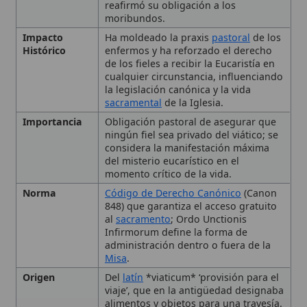
sacramental
de la Iglesia.
Importancia
Obligación pastoral de asegurar que
ningún fiel sea privado del viático; se
considera la manifestación máxima
del misterio eucarístico en el
momento crítico de la vida.
Norma
Código de Derecho Canónico
(Canon
848) que garantiza el acceso gratuito
al
sacramento
; Ordo Unctionis
Infirmorum define la forma de
administración dentro o fuera de la
Misa
.
Origen
Del
latín
*viaticum* ‘provisión para el
viaje’, que en la antigüedad designaba
alimentos y objetos para una travesía.
Tipo
Sacramento
Uso Litúrgico
Puede administrarse dentro de la
🙏 Bienvenido a Wikitólica
Misa
, permitiendo al enfermo recibir
pan y sangre, o fuera de ella
siguiendo normas de reverencia y
Esta enciclopedia es un recurso privado de referencia sin
seguridad.
imprimatur
. No sustituye al Catecismo, a la Sagrada
Escritura ni a los documentos oficiales de la Iglesia y está
destinada únicamente a la estudio personal. El borrador de