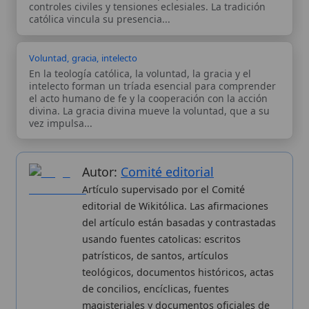
Artículo supervisado por el Comité
editorial de Wikitólica. Las afirmaciones
del artículo están basadas y contrastadas
usando fuentes catolicas: escritos
patrísticos, de santos, artículos
teológicos, documentos históricos, actas
de concilios, encíclicas, fuentes
magisteriales y documentos oficiales de
la Iglesia.
Proceso editorial →
Wikitólica © 2026
. Enciclopedia del patrimonio doctrinal,
histórico y litúrgico de la Iglesia Católica. Parte de la red formativa
de
Curso Católico
,
Buscador Católico
y
Custodio Animae
. Con
analíticas anónimas. Licencia
CC BY-SA
(texto). Editado en
Valencia, España.
ISSN: 3101-7339
. Bajo el patrocinio de San
Carlo Acutis.
Sobre nosotros
Categorias
Proceso editorial
Más visitados
Publicación seriada
Nuevas entradas
Datos abiertos
Cambios recientes
Estadísticas
Aplicaciones
Aviso legal
Kit de Prensa
Política de privacidad
Widgets para tu web