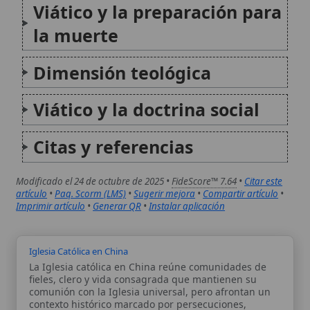
Modificado el 24 de octubre de 2025 •
FideScore™ 7.64
•
Citar este
artículo
•
Paq. Scorm (LMS)
•
Sugerir mejora
•
Compartir artículo
•
Imprimir artículo
•
Generar QR
•
Instalar aplicación
Iglesia Católica en China
La Iglesia católica en China reúne comunidades de
fieles, clero y vida consagrada que mantienen su
comunión con la Iglesia universal, pero afrontan un
contexto histórico marcado por persecuciones,
controles civiles y tensiones eclesiales. La tradición
católica vincula su presencia...
Voluntad, gracia, intelecto
En la teología católica, la voluntad, la gracia y el
intelecto forman un tríada esencial para comprender
el acto humano de fe y la cooperación con la acción
divina. La gracia divina mueve la voluntad, que a su
vez impulsa...
Autor:
Comité editorial