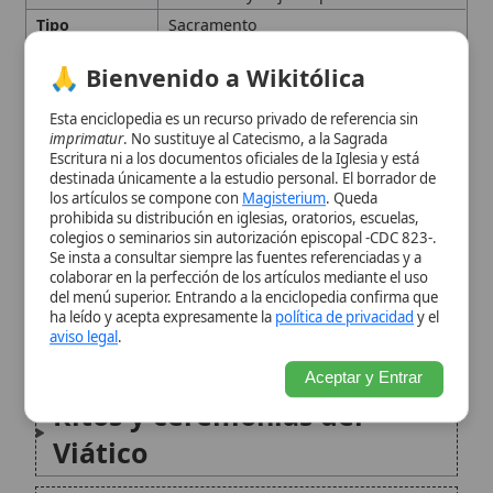
Definición y etimología
los artículos se compone con
Magisterium
. Queda
prohibida su distribución en iglesias, oratorios, escuelas,
colegios o seminarios sin autorización episcopal -CDC 823-.
Historia y desarrollo
Se insta a consultar siempre las fuentes referenciadas y a
colaborar en la perfección de los artículos mediante el uso
patrístico
del menú superior. Entrando a la enciclopedia confirma que
ha leído y acepta expresamente la
política de privacidad
y el
aviso legal
.
Normativa litúrgica actual
Aceptar y Entrar
Ritos y ceremonias del
Viático
Viático y la preparación para
la muerte
Dimensión teológica
Viático y la doctrina social
Citas y referencias