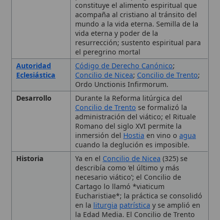
el peregrino mortal
Autoridad
Código de Derecho Canónico
;
Eclesiástica
Concilio de Nicea
;
Concilio de Trento
;
Ordo Unctionis Infirmorum.
Desarrollo
Durante la Reforma litúrgica del
Concilio de Trento
se formalizó la
administración del viático; el Rituale
Romano del siglo XVI permite la
inmersión del
Hostia
en vino o
agua
cuando la deglución es imposible.
Historia
Ya en el
Concilio de Nicea
(325) se
describía como ‘el último y más
necesario viático’; el Concilio de
Cartago lo llamó *viaticum
Eucharistiae*; la práctica se consolidó
en la
liturgia
patrística
y se amplió en
la Edad Media. El Concilio de Trento
reafirmó su obligación a los
moribundos.
Impacto
Ha moldeado la praxis
pastoral
de los
Histórico
enfermos y ha reforzado el derecho
de los fieles a recibir la Eucaristía en
cualquier circunstancia, influenciando
la legislación canónica y la vida