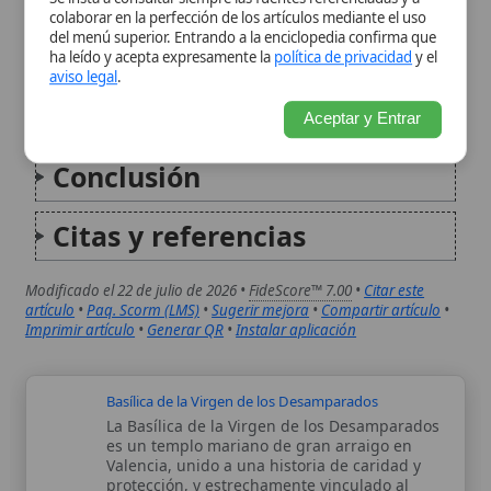
Citas y referencias
Modificado el 22 de julio de 2026 •
FideScore™ 7.00
•
Citar este
artículo
•
Paq. Scorm (LMS)
•
Sugerir mejora
•
Compartir artículo
•
Imprimir artículo
•
Generar QR
•
Instalar aplicación
Basílica de la Virgen de los Desamparados
La Basílica de la Virgen de los Desamparados
es un templo mariano de gran arraigo en
Valencia, unido a una historia de caridad y
protección, y estrechamente vinculado al
entorno catedralicio y al palacio arzobispal.
Su origen se comprende mejor...
Consagración a la Virgen María
La consagración a la Virgen María es una
práctica de piedad popular y eclesial
mediante la cual los fieles -individuales o
comunidades- entregan su vida, sus obras y
su futuro a la protección y guía de María,
Madre de Jesús...