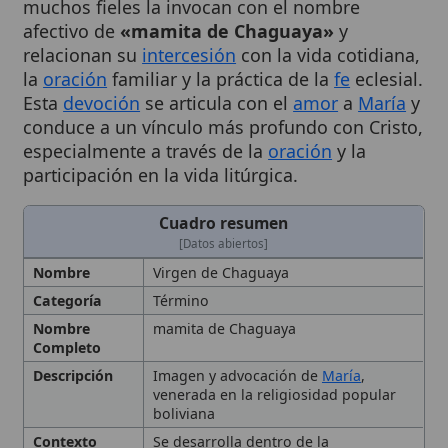
relacionan su
intercesión
con la vida cotidiana,
la
oración
familiar y la práctica de la
fe
eclesial.
Esta
devoción
se articula con el
amor
a
María
y
conduce a un vínculo más profundo con Cristo,
especialmente a través de la
oración
y la
participación en la vida litúrgica.
Cuadro resumen
[Datos abiertos]
Nombre
Virgen de Chaguaya
Categoría
Término
Nombre
mamita de Chaguaya
Completo
Descripción
Imagen y advocación de
María
,
venerada en la religiosidad popular
boliviana
Contexto
Se desarrolla dentro de la
Histórico
evangelización de América
y la
consolidación del
culto mariano
en el
siglo XVI, con referencias a los
concilios de Lima y México (1582 y
1585) que ordenaron prácticas