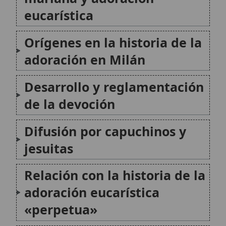
adoración eucarística
«perpetua»
Liturgia, elementos
devocionales y estética
religiosa
Significado espiritual de la
«Virgen de las Cuarenta
Horas»
Conclusión
Citas y referencias
Modificado el 20 de julio de 2026 •
FideScore™ 8.04
•
Citar este
artículo
•
Paq. Scorm (LMS)
•
Sugerir mejora
•
Compartir artículo
•