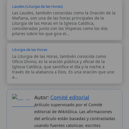
patrísticos, de santos, artículos
teológicos, documentos históricos, actas
de concilios, encíclicas, fuentes
magisteriales y documentos oficiales de
la Iglesia.
Proceso editorial →
Wikitólica © 2026
. Enciclopedia del patrimonio doctrinal,
histórico y litúrgico de la Iglesia Católica. Parte de la red formativa
de
Curso Católico
,
Buscador Católico
y
Custodio Animae
. Con
analíticas anónimas. Licencia
CC BY-SA
(texto). Editado en
Valencia, España.
ISSN: 3101-7339
. Bajo el patrocinio de San
Carlo Acutis.
Sobre nosotros
Categorias
Proceso editorial
Más visitados
Publicación seriada
Nuevas entradas
Datos abiertos
Cambios recientes
Estadísticas
Aplicaciones
Aviso legal
Kit de Prensa
Política de privacidad
Widgets para tu web
✦ SÍGUENOS EN
Canal de WhatsApp
Únete · publicación regular