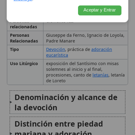
Denominación y alcance de
la devoción
Distinción entre piedad
mariana y adoración
eucarística
Orígenes en la historia de la
adoración en Milán
Desarrollo y reglamentación
de la devoción
Difusión por capuchinos y
jesuitas
Relación con la historia de la