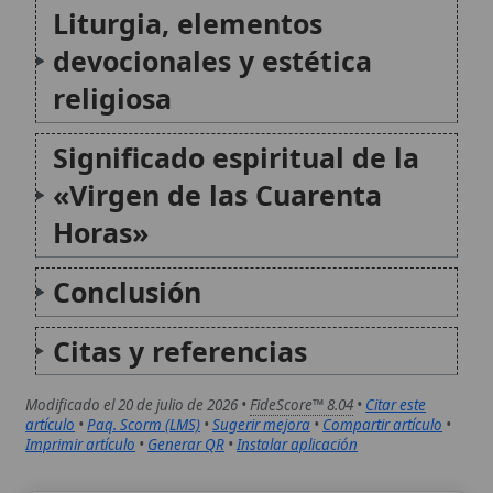
Imprimir artículo
•
Generar QR
•
Instalar aplicación
Laudes (Liturgia de las Horas)
Las Laudes, también conocidas como la Oración de la
Mañana, son una de las horas principales de la
Liturgia de las Horas en la Iglesia Católica,
consideradas junto con las Vísperas como los dos
pilares sobre los que gira el...
Liturgia de las Horas
La Liturgia de las Horas, también conocida como
Oficio Divino, es la oración pública y oficial de la
Iglesia Católica, que santifica el día y la noche a
través de la alabanza a Dios. Es una oración que une
a...
Autor:
Comité editorial
Artículo supervisado por el Comité
editorial de Wikitólica. Las afirmaciones
del artículo están basadas y contrastadas
usando fuentes catolicas: escritos