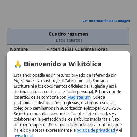
Año de Origen
1537
Escritura ni a los documentos oficiales de la Iglesia y está
destinada únicamente a la estudio personal. El borrador de
Contexto
respuesta a crisis religiosas y sociales,
los artículos se compone con
Magisterium
. Queda
Histórico
defensa de la
fe
frente a amenazas
prohibida su distribución en iglesias, oratorios, escuelas,
como la expansión otomana
colegios o seminarios sin autorización episcopal -CDC 823-.
Se insta a consultar siempre las fuentes referenciadas y a
Fecha de
1592
colaborar en la perfección de los artículos mediante el uso
Aprobación
del menú superior. Entrando a la enciclopedia confirma que
Lugar de
Milán, Italia
ha leído y acepta expresamente la
política de privacidad
y el
Origen
aviso legal
.
Orden
Capuchinos,
Jesuitas
Aceptar y Entrar
Religiosa
Personas
Clemente VIII
relacionadas
Personas
Giuseppe da Ferno, Ignacio de Loyola,
Relacionadas
Padre Manare
Tipo
Devoción
, práctica de
adoración
eucarística
Uso Litúrgico
exposición del Santísimo con misas
solemnes al inicio y al final,
procesiones, canto de
letanías
, letanía
de Loreto