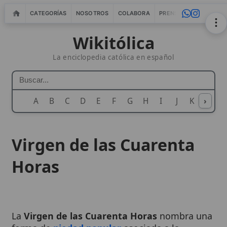
CATEGORÍAS
NOSOTROS
COLABORA
PRENSA
WEBMASTERS
IN
Wikitólica
La enciclopedia católica en español
A
B
C
D
E
F
G
H
I
J
K
›
L
M
N
Virgen de las Cuarenta
Horas
La
Virgen de las Cuarenta Horas
nombra una
forma de
piedad popular
asociada a la
tradición
de las
Cuarenta Horas
o
Quarant’