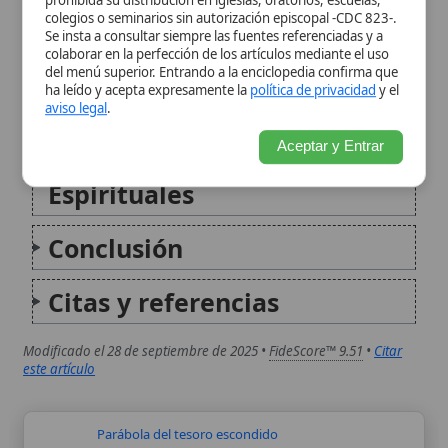
Espirituales
Conclusión
Citas y referencias
Modificado el 28 de septiembre de 2025 •
FideScore™ 9.51
•
Citar
este artículo
Parábola del tesoro escondido
La Parábola del Tesoro Escondido es una de
las breves narraciones de Jesús sobre el
Reino de los Cielos, registrada en el
Evangelio de Mateo (13:44). Esta parábola
destaca la inmensa, incomparable, y gozosa
valía del Reino de Dios, y...
San Otón de Bamberg
San Otón de Bamberg (c. 1060-1139) fue un
obispo medieval clave en el territorio del
Imperio germánico, reconocido por su