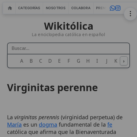
CATEGORÍAS
NOSOTROS
COLABORA
PRENSA
WEBMASTERS
IN
Wikitólica
La enciclopedia católica en español
A
B
C
D
E
F
G
H
I
J
K
›
L
M
N
Virginitas perenne
La
virginitas perennis
(virginidad perpetua) de
María
es un
dogma
fundamental de la
fe
católica que afirma que la Bienaventurada
Virgen María
fue virgen antes, durante y
después del nacimiento de
Jesucristo
. Este