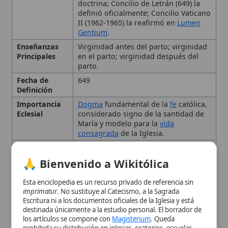
Fecha de
649
Definición
Importancia
Dogma
fundamental de la
fe
católica,
Eclesial
considerado signo de la santidad de
María y modelo para la
vida
consagrada
de la Iglesia.
Tipo
Dogma
🙏 Bienvenido a Wikitólica
Definición y Significado
Esta enciclopedia es un recurso privado de referencia sin
Teológico
imprimatur
. No sustituye al Catecismo, a la Sagrada
Escritura ni a los documentos oficiales de la Iglesia y está
destinada únicamente a la estudio personal. El borrador de
Fundamentos Escriturísticos
los artículos se compone con
Magisterium
. Queda
prohibida su distribución en iglesias, oratorios, escuelas,
y Desarrollo Histórico
colegios o seminarios sin autorización episcopal -CDC 823-.
Se insta a consultar siempre las fuentes referenciadas y a
colaborar en la perfección de los artículos mediante el uso
Doctrinas y Declaraciones
del menú superior. Entrando a la enciclopedia confirma que
ha leído y acepta expresamente la
política de privacidad
y el
Oficiales
aviso legal
.
Aceptar y Entrar
Implicaciones Teológicas y