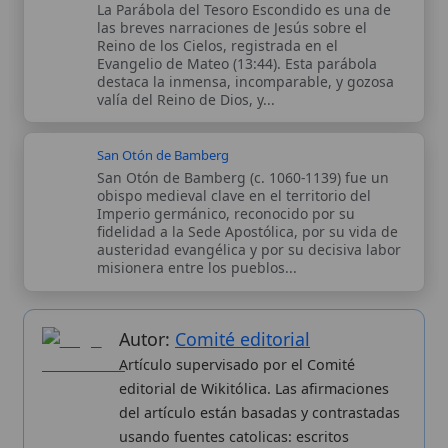
fidelidad a la Sede Apostólica, por su vida de
austeridad evangélica y por su decisiva labor
misionera entre los pueblos...
Autor:
Comité editorial
Artículo supervisado por el Comité
editorial de Wikitólica. Las afirmaciones
del artículo están basadas y contrastadas
usando fuentes catolicas: escritos
patrísticos, de santos, artículos
teológicos, documentos históricos, actas
de concilios, encíclicas, fuentes
magisteriales y documentos oficiales de
la Iglesia.
Proceso editorial →
Wikitólica © 2026
. Enciclopedia del patrimonio doctrinal,
histórico y litúrgico de la Iglesia Católica. Parte de la red formativa
de
Curso Católico
,
Buscador Católico
y
Custodio Animae
. Con
analíticas anónimas. Licencia
CC BY-SA
(texto). Editado en
Valencia, España.
ISSN: 3101-7339
. Bajo el patrocinio de San