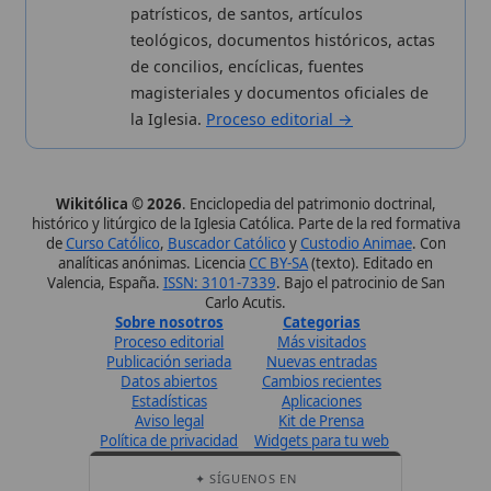
Carlo Acutis.
Sobre nosotros
Categorias
Proceso editorial
Más visitados
Publicación seriada
Nuevas entradas
Datos abiertos
Cambios recientes
Estadísticas
Aplicaciones
Aviso legal
Kit de Prensa
Política de privacidad
Widgets para tu web
✦ SÍGUENOS EN
Canal de WhatsApp
Únete · publicación regular
Perfil de Instagram
Síguenos · @wikitolica