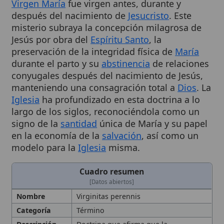
misterio subraya la concepción milagrosa de
Jesús por obra del
Espíritu Santo
, la
preservación de la integridad física de
María
durante el parto y su
abstinencia
de relaciones
conyugales después del nacimiento de Jesús,
manteniendo una consagración total a
Dios
. La
Iglesia
ha profundizado en esta doctrina a lo
largo de los siglos, reconociéndola como un
signo de la
santidad
única de María y su papel
en la economía de la
salvación
, así como un
modelo para la
Iglesia
misma.
Cuadro resumen
[Datos abiertos]
Nombre
Virginitas perennis
Categoría
Término
Descripción
Doctrina que afirma que la
Bienaventurada
Virgen María
fue
virgen antes, durante y después del
nacimiento de
Jesucristo
. Signo de la
santidad
única de María y modelo de