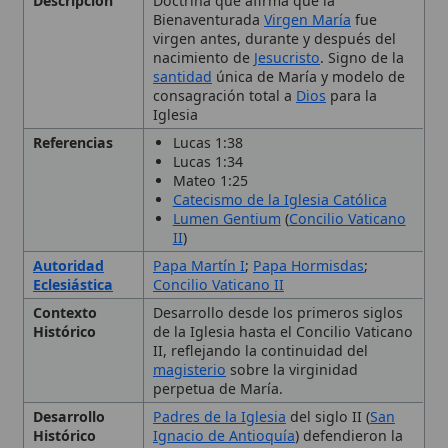
consagración total a
Dios
para la
Iglesia
Referencias
Lucas 1:38
Lucas 1:34
Mateo 1:25
Catecismo de la Iglesia Católica
Lumen Gentium
(
Concilio Vaticano
II
)
Autoridad
Papa Martín I
;
Papa Hormisdas
;
Eclesiástica
Concilio Vaticano II
Contexto
Desarrollo desde los primeros siglos
Histórico
de la Iglesia hasta el Concilio Vaticano
II, reflejando la continuidad del
magisterio
sobre la virginidad
perpetua de María.
Desarrollo
Padres de la Iglesia
del siglo II (
San
Histórico
Ignacio de Antioquía
) defendieron la
doctrina; Concilio de Letrán (649) la
definió oficialmente; Concilio Vaticano
II (1962-1965) la reafirmó en
Lumen
Gentium
.
Enseñanzas
Virginidad antes del parto; virginidad
Principales
en el parto; virginidad después del
parto.