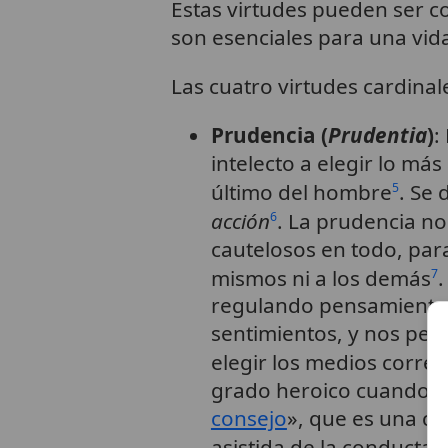
Estas virtudes pueden ser co
son esenciales para una vid
Las cuatro virtudes cardinal
Prudencia (
Prudentia
)
:
intelecto a elegir lo má
último del hombre
. Se
5
acción
. La prudencia n
6
cautelosos en todo, pa
mismos ni a los demás
.
7
regulando pensamientos
sentimientos, y nos perm
elegir los medios correc
grado heroico cuando co
consejo
», que es una c
asistida de la conducta 