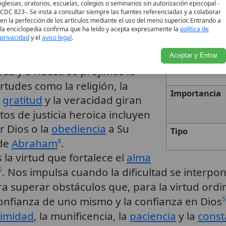
iglesias, oratorios, escuelas, colegios o seminarios sin autorización episcopal -
 virtud moral que inclina la
CDC 823-. Se insta a consultar siempre las fuentes referenciadas y a colaborar
Contexto
en la perfección de los artículos mediante el uso del menú superior. Entrando a
no lo que le es debido
. Regula
5
Histórico
la enciclopedia confirma que ha leído y acepta expresamente la
política de
privacidad
y el
aviso legal
.
re con Dios y con sus
a nos impulsa a dar a Dios lo que
Aceptar y Entrar
Ejemplos
as y a nuestros prójimos lo
irtudes como la religión, la
Importancia
a
gratitud
y la veracidad giran
ctos de justicia heroica incluyen
or Dios o la
obediencia
a Su
Tipo
 de
Abraham
.
8
s la virtud que fortalece el
alma
. Nos impulsa cuando la dificultad se interpo
5
a superar obstáculos que, para la virtud ordi
confianza de uno mismo y la confianza en Dios
5
imidad
, la munificencia, la
paciencia
y la
const