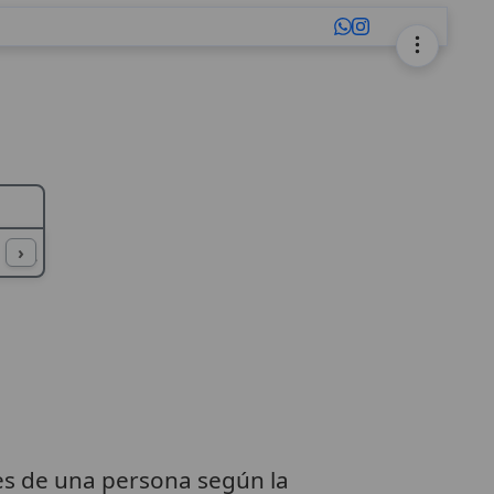
L
M
N
O
P
Q
R
S
T
U
›
nes de una persona según la