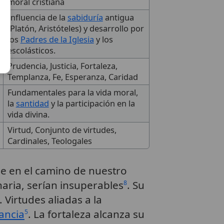
moral cristiana
Influencia de la
sabiduría
antigua
(Platón, Aristóteles) y desarrollo por
los
Padres de la Iglesia
y los
escolásticos.
Prudencia, Justicia, Fortaleza,
Templanza, Fe, Esperanza, Caridad
Fundamentales para la vida moral,
la
santidad
y la participación en la
vida divina.
Virtud, Conjunto de virtudes,
Cardinales, Teologales
ne en el camino de nuestro
naria, serían insuperables
. Su
8
. Virtudes aliadas a la
ancia
. La fortaleza alcanza su
5