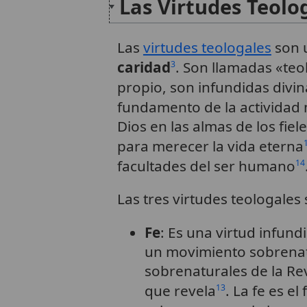
Las Virtudes Teolo
Las
virtudes teologales
son u
caridad
. Son llamadas «te
3
propio, son infundidas divin
fundamento de la actividad m
Dios en las almas de los fiel
para merecer la vida eterna
facultades del ser humano
14
Las tres virtudes teologales 
Fe
: Es una virtud infund
un movimiento sobrenatu
sobrenaturales de la Rev
que revela
. La fe es e
13