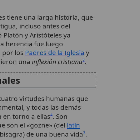
es tiene una larga historia, que
tigua, incluso antes del
 Platón y Aristóteles ya
ta herencia fue luego
 por los
Padres de la Iglesia
y
 dieron una
inflexión cristiana
.
2
nales
 cuatro virtudes humanas que
mental, y todas las demás
 en torno a ellas
. Son
4
e son el «gozne» (del
latín
o bisagra) de una buena vida
.
3