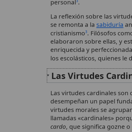
personal
.
3
La reflexión sobre las virtud
se remonta a la
sabiduría
an
cristianismo
. Filósofos como
3
elaboraron sobre ellas, y es
enriquecida y perfeccionada
los escolásticos, quienes le
Las Virtudes Cardi
Las virtudes cardinales son
desempeñan un papel funda
virtudes morales se agrupan
llamadas «cardinales» porqu
cardo
, que significa gozne 