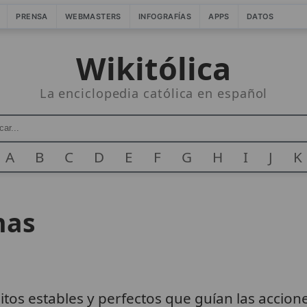
PRENSA
WEBMASTERS
INFOGRAFÍAS
APPS
DATOS
Wikitólica
La enciclopedia católica en español
A
B
C
D
E
F
G
H
I
J
K
nas
itos estables y perfectos que guían las accio