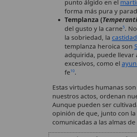
punto álgido en el
marti
forma más pura y parad
Templanza (
Temperant
del gusto y la carne
. No
5
la sobriedad, la
castidad
templanza heroica son
adquirida, puede llevar
excesivos, como el
ayun
fe
.
10
Estas virtudes humanas so
nuestros actos, ordenan nue
Aunque pueden ser cultivada
opinión de que, junto con l
comunicadas a las almas de