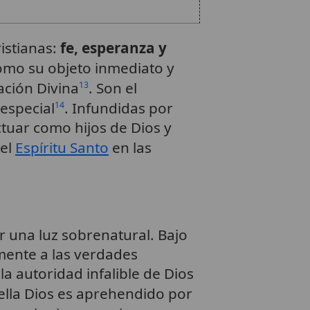
istianas:
fe, esperanza y
omo su objeto inmediato y
ación Divina
. Son el
13
 especial
. Infundidas por
14
actuar como hijos de Dios y
del
Espíritu Santo
en las
or una luz sobrenatural. Bajo
emente a las verdades
la autoridad infalible de Dios
 ella Dios es aprehendido por