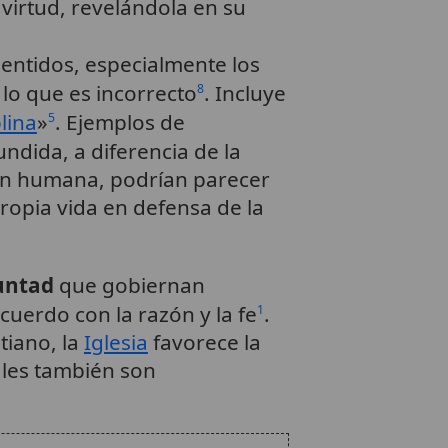
 virtud, revelándola en su
 sentidos, especialmente los
lo que es incorrecto
. Incluye
8
plina
»
. Ejemplos de
5
undida, a diferencia de la
zón humana, podrían parecer
propia vida en defensa de la
luntad
que gobiernan
uerdo con la razón y la fe
.
1
tiano, la
Iglesia
favorece la
nales también son