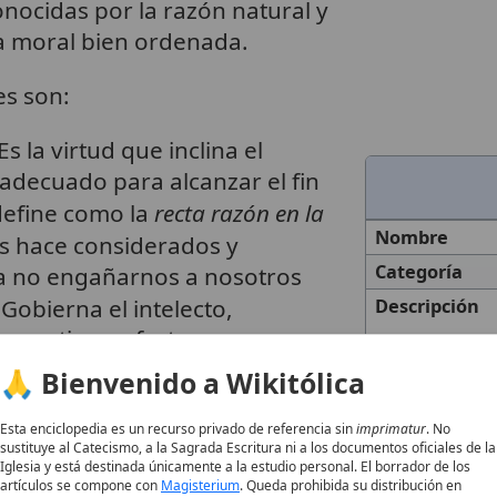
nocidas por la razón natural y
a moral bien ordenada.
es son:
 Es la virtud que inclina el
s adecuado para alcanzar el fin
 define como la
recta razón en la
Nombre
os hace considerados y
Categoría
ra no engañarnos a nosotros
 Gobierna el intelecto,
Descripción
, motivos, afectos y
ite discernir lo que es bueno y
🙏 Bienvenido a Wikitólica
tos para lograrlo
. Alcanza un
5
incide con el «
don de
Esta enciclopedia es un recurso privado de referencia sin
imprimatur
. No
sustituye al Catecismo, a la Sagrada Escritura ni a los documentos oficiales de la
lara percepción divinamente
Iglesia y está destinada únicamente a la estudio personal. El borrador de los
artículos se compone con
Magisterium
. Queda prohibida su distribución en
correcta e incorrecta
.
8