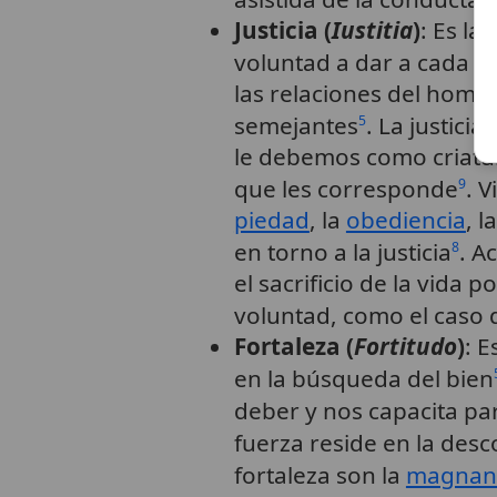
Justicia (
Iustitia
)
: Es la
voluntad a dar a cada u
las relaciones del homb
semejantes
. La justici
5
le debemos como criatur
que les corresponde
. V
9
piedad
, la
obediencia
, l
en torno a la justicia
. A
8
el sacrificio de la vida p
voluntad, como el caso
Fortaleza (
Fortitudo
)
: E
en la búsqueda del bien
deber y nos capacita par
fuerza reside en la des
fortaleza son la
magnan