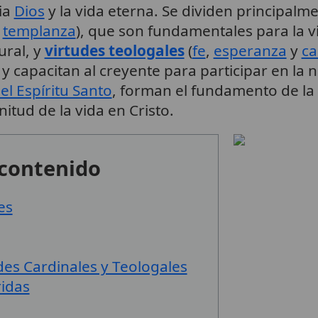
ia
Dios
y la vida eterna. Se dividen principalm
y
templanza
), que son fundamentales para la
ural, y
virtudes teologales
(
fe
,
esperanza
y
ca
y capacitan al creyente para participar en la n
el Espíritu Santo
, forman el fundamento de la 
nitud de la vida en Cristo.
 contenido
es
udes Cardinales y Teologales
ridas