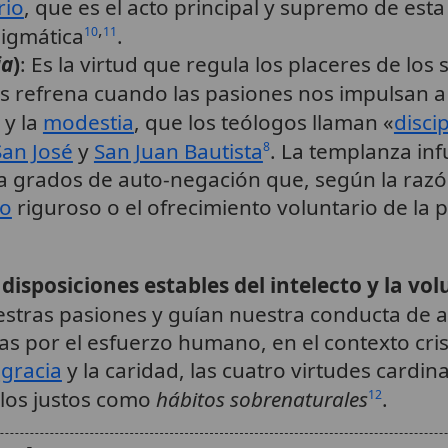
rio
, que es el acto principal y supremo de esta
,
igmática
.
10
11
ia
)
: Es la virtud que regula los placeres de los
s refrena cuando las pasiones nos impulsan a 
y la
modestia
, que los teólogos llaman «
disci
San José
y
San Juan Bautista
. La templanza inf
8
 a grados de auto-negación que, según la ra
o
riguroso o el ofrecimiento voluntario de la 
n
disposiciones estables del intelecto y la vo
stras pasiones y guían nuestra conducta de ac
s por el esfuerzo humano, en el contexto cris
a
gracia
y la caridad, las cuatro virtudes cardi
 los justos como
hábitos sobrenaturales
.
12